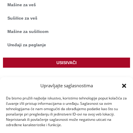
Mašine za veš
Sušilice za veš
Mašine za sušilicom
Uređaji za peglanje
USISIVAČI
Podni usisivači s vrećicom
Upravljajte saglasnostima
Podni usisivači bez vrećice
Da bismo pružili najbolje iskustvo, koristimo tehnologije poput kolačića za
čuvanje i/ili pristup informacijama o uređaju. Saglasnost sa ovim
Bežični štapni usisivači
tehnologijama će nam omogućiti da obrađujemo podatke kao što su
ponašanje pri pregledanju ili jedinstveni ID-ovi na ovoj veb lokaciji.
Nepristanak ili povlačenje saglasnosti može negativno uticati na
Usisivač robot
određene karakteristike i funkcije.