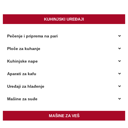
KUHINJSKI UREĐAJI
Pečenje i priprema na pari
Ploče za kuhanje
Kuhinjske nape
Aparati za kafu
Uređaji za hlađenje
Mašine za suđe
MAŠINE ZA VEŠ