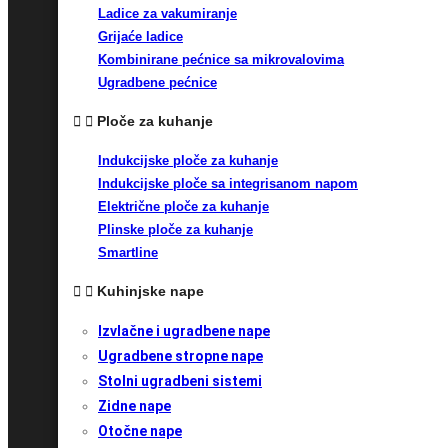
Ladice za vakumiranje
Grijaće ladice
Kombinirane pećnice sa mikrovalovima
Ugradbene pećnice
Ploče za kuhanje
Indukcijske ploče za kuhanje
Indukcijske ploče sa integrisanom napom
Električne ploče za kuhanje
Plinske ploče za kuhanje
Smartline
Kuhinjske nape
Izvlačne i ugradbene nape
Ugradbene stropne nape
Stolni ugradbeni sistemi
Zidne nape
Otočne nape