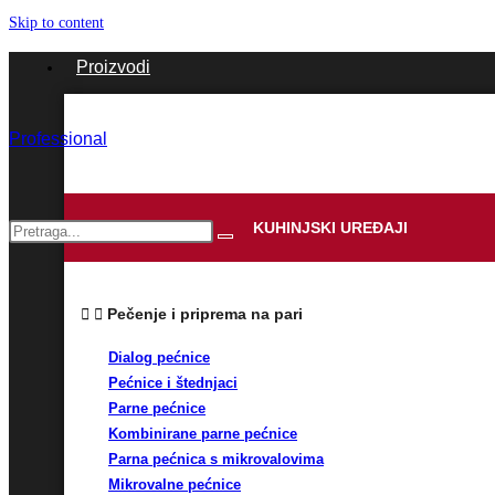
Skip to content
Proizvodi
Professional
KUHINJSKI UREĐAJI
Pečenje i priprema na pari
Dialog pećnice
Pećnice i štednjaci
Parne pećnice
Kombinirane parne pećnice
Parna pećnica s mikrovalovima
Mikrovalne pećnice