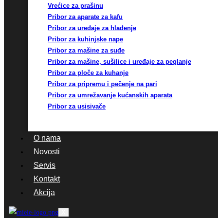
Vrećice za prašinu
Pribor za aparate za kafu
Pribor za uređaje za hlađenje
Pribor za kuhinjske nape
Pribor za mašine za suđe
Pribor za mašine, sušilice i uređaje za peglanje
Pribor za ploče za kuhanje
Pribor za pripremu i pečenje na pari
Pribor za umrežavanje kućanskih aparata
Pribor za usisivače
O nama
Novosti
Servis
Kontakt
Akcija
X