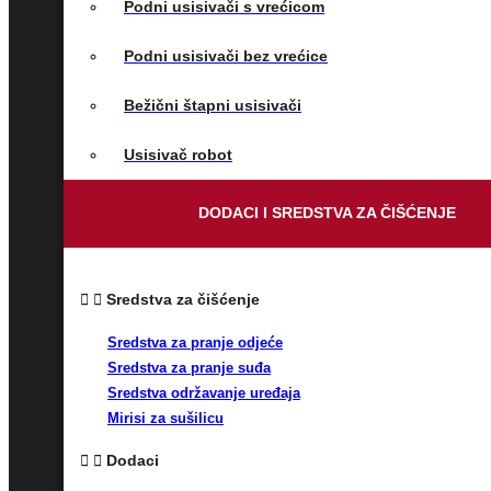
Podni usisivači s vrećicom
Podni usisivači bez vrećice
Bežični štapni usisivači
Usisivač robot
DODACI I SREDSTVA ZA ČIŠĆENJE
Sredstva za čišćenje
Sredstva za pranje odjeće
Sredstva za pranje suđa
Sredstva održavanje uređaja
Mirisi za sušilicu
Dodaci