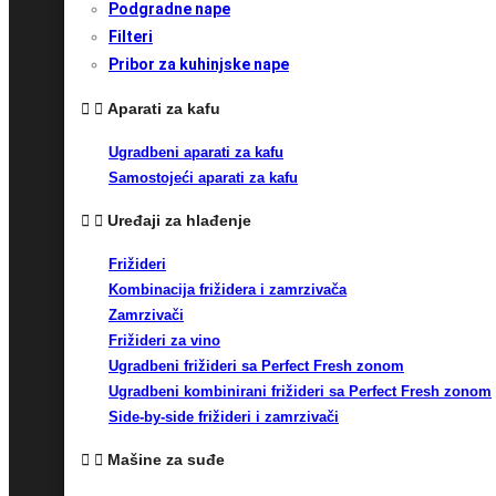
Podgradne nape
Filteri
Pribor za kuhinjske nape
Aparati za kafu
Ugradbeni aparati za kafu
Samostojeći aparati za kafu
Uređaji za hlađenje
Frižideri
Kombinacija frižidera i zamrzivača
Zamrzivači
Frižideri za vino
Ugradbeni frižideri sa Perfect Fresh zonom
Ugradbeni kombinirani frižideri sa Perfect Fresh zonom
Side-by-side frižideri i zamrzivači
Mašine za suđe