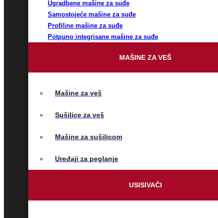
Ugradbene mašine za suđe
Samostojeće mašine za suđe
Profiline mašine za suđe
Potpuno integrisane mašine za suđe
MAŠINE ZA VEŠ
Mašine za veš
Sušilice za veš
Mašine za sušilicom
Uređaji za peglanje
USISIVAČI