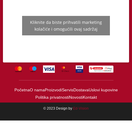
Kliknite da biste prihvatili marketing
kolačiće i omogućili ovaj sadržaj
Početna
O nama
Proizvodi
Servis
Dostava
Uslovi kupovine
Politika privatnosti
Novosti
Kontakt
© 2023 Design by
Ed-Vision