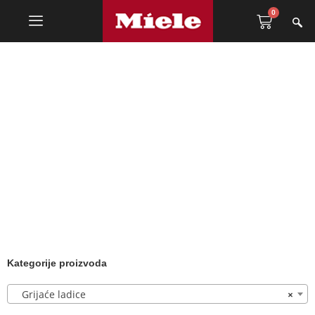
0
Grijaće ladice
Kategorije proizvoda
Grijaće ladice
×