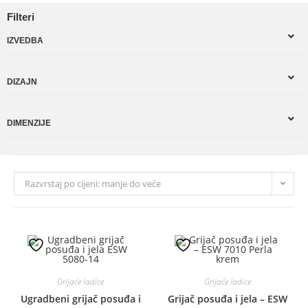
Filteri
IZVEDBA
DIZAJN
DIMENZIJE
Razvrstaj po cijeni: manje do veće
Grijaće ladice
Grijaće ladice
Ugradbeni grijač posuđa i
Grijač posuđa i jela – ESW