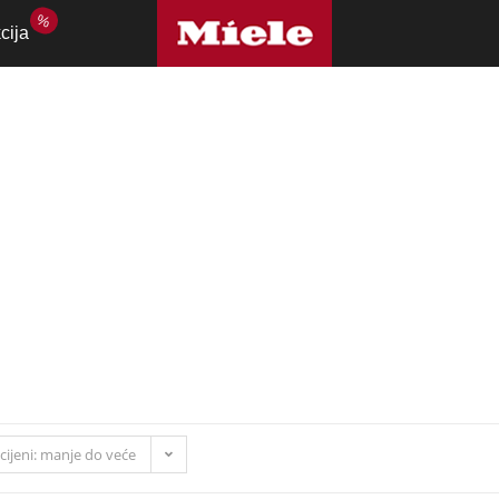
%
cija
aji za peglanje
cijeni: manje do veće