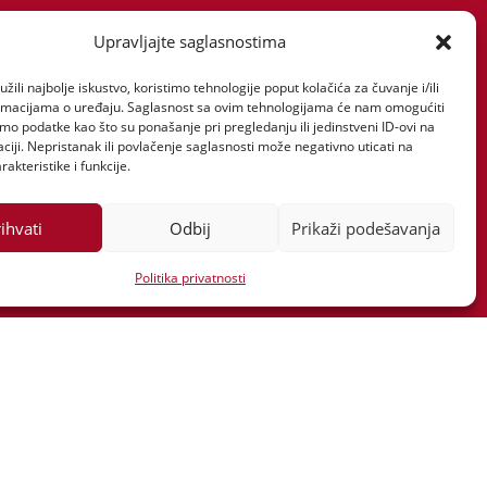
07
Upravljajte saglasnostima
007
žili najbolje iskustvo, koristimo tehnologije poput kolačića za čuvanje i/ili
ormacijama o uređaju. Saglasnost sa ovim tehnologijama će nam omogućiti
o podatke kao što su ponašanje pri pregledanju ili jedinstveni ID-ovi na
aciji. Nepristanak ili povlačenje saglasnosti može negativno uticati na
akteristike i funkcije.
ihvati
Odbij
Prikaži podešavanja
Politika privatnosti