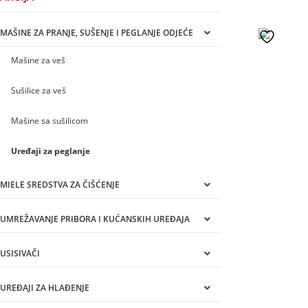
MAŠINE ZA PRANJE, SUŠENJE I PEGLANJE ODJEĆE
Mašine za veš
Sušilice za veš
Mašine sa sušilicom
Uređaji za peglanje
MIELE SREDSTVA ZA ČIŠĆENJE
UMREŽAVANJE PRIBORA I KUĆANSKIH UREĐAJA
USISIVAČI
UREĐAJI ZA HLAĐENJE