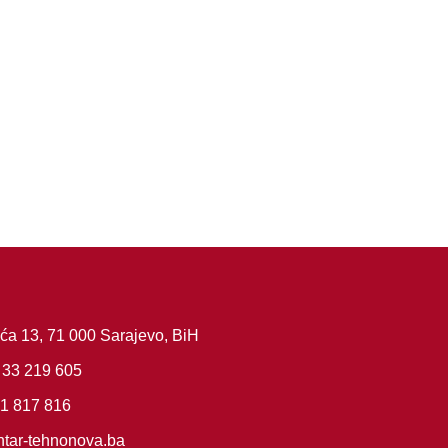
ća 13, 71 000 Sarajevo, BiH
 33 219 605
61 817 816
tar-tehnonova.ba