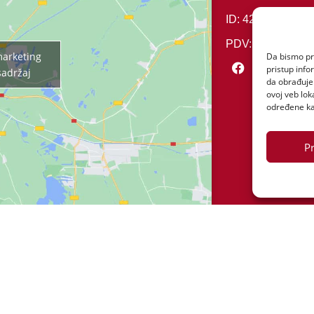
ID: 42011276000
PDV: 201127600
 marketing
Da bismo pru
pristup inf
sadržaj
da obrađujem
ovoj veb lok
određene kar
Pr