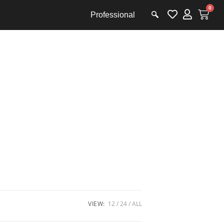
0
Professional
VIEW:
12
24
ALL