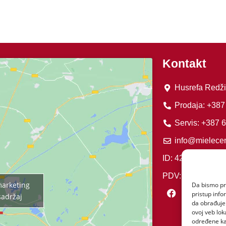
Kontakt
Husrefa Redži
Prodaja: +387
Servis: +387 
info@mielecen
ID: 42011276000
PDV: 201127600
 marketing
Da bismo pru
pristup inf
sadržaj
da obrađujem
ovoj veb lok
određene kar