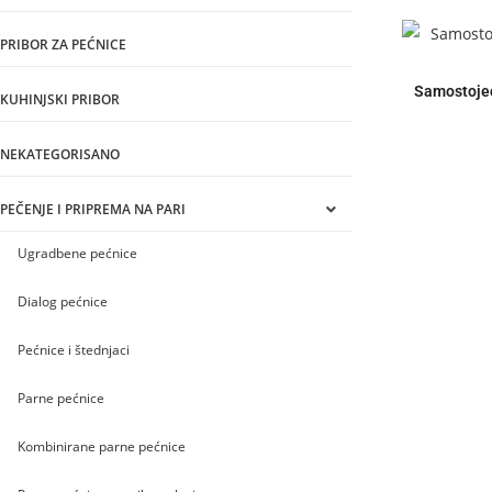
PRIBOR ZA PEĆNICE
Samostoje
KUHINJSKI PRIBOR
NEKATEGORISANO
PEČENJE I PRIPREMA NA PARI
Ugradbene pećnice
Dialog pećnice
Pećnice i štednjaci
Parne pećnice
Kombinirane parne pećnice