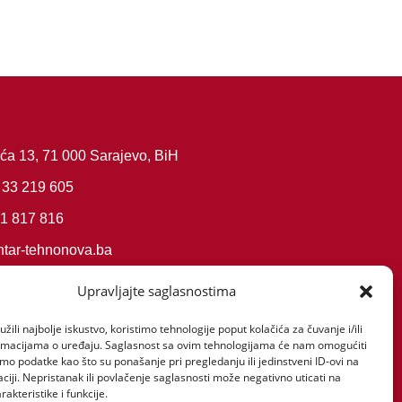
ća 13, 71 000 Sarajevo, BiH
 33 219 605
61 817 816
tar-tehnonova.ba
07
Upravljajte saglasnostima
007
žili najbolje iskustvo, koristimo tehnologije poput kolačića za čuvanje i/ili
ormacijama o uređaju. Saglasnost sa ovim tehnologijama će nam omogućiti
o podatke kao što su ponašanje pri pregledanju ili jedinstveni ID-ovi na
aciji. Nepristanak ili povlačenje saglasnosti može negativno uticati na
akteristike i funkcije.