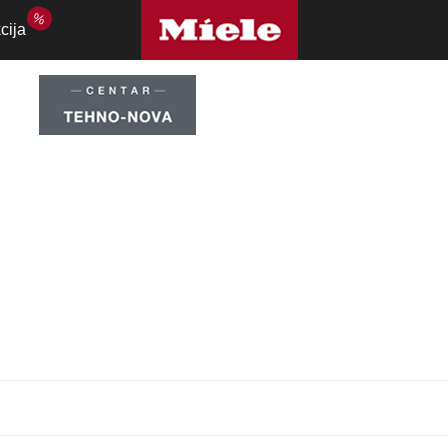
%
cija
ovalne pećnice