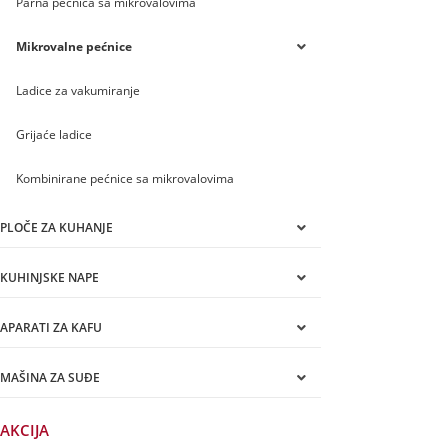
Parna pećnica sa mikrovalovima
Mikrovalne pećnice
Ladice za vakumiranje
Grijaće ladice
Kombinirane pećnice sa mikrovalovima
PLOČE ZA KUHANJE
KUHINJSKE NAPE
APARATI ZA KAFU
MAŠINA ZA SUĐE
AKCIJA