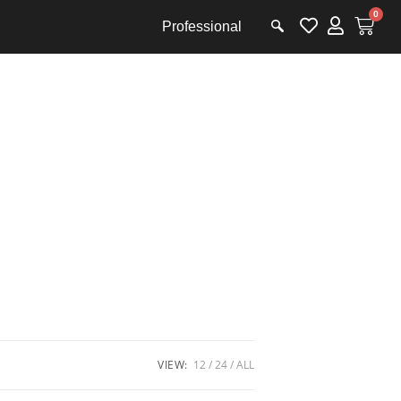
0
Professional
VIEW:
12
24
ALL