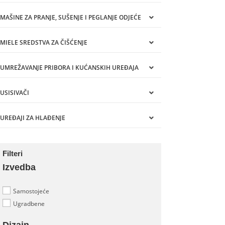
MAŠINE ZA PRANJE, SUŠENJE I PEGLANJE ODJEĆE
MIELE SREDSTVA ZA ČIŠĆENJE
UMREŽAVANJE PRIBORA I KUĆANSKIH UREĐAJA
USISIVAČI
UREĐAJI ZA HLAĐENJE
Filteri
Izvedba
Samostojeće
Ugradbene