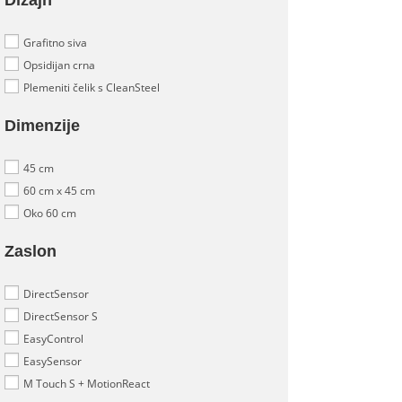
Dizajn
Grafitno siva
Opsidijan crna
Plemeniti čelik s CleanSteel
Dimenzije
45 cm
60 cm x 45 cm
Oko 60 cm
Zaslon
DirectSensor
DirectSensor S
EasyControl
EasySensor
M Touch S + MotionReact