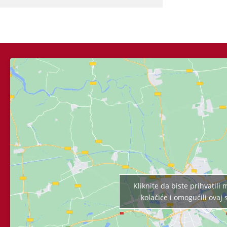
Kliknite da biste prihvatili
kolačiće i omogućili ovaj 