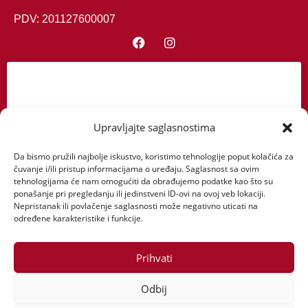
PDV: 201127600007
Upravljajte saglasnostima
Kliknite da biste prihvatili marketing
kolačiće i omogućili ovaj sadržaj
Da bismo pružili najbolje iskustvo, koristimo tehnologije poput kolačića za
čuvanje i/ili pristup informacijama o uređaju. Saglasnost sa ovim
tehnologijama će nam omogućiti da obrađujemo podatke kao što su
ponašanje pri pregledanju ili jedinstveni ID-ovi na ovoj veb lokaciji.
Nepristanak ili povlačenje saglasnosti može negativno uticati na
određene karakteristike i funkcije.
Prihvati
Odbij
Početna
O nama
Proizvodi
Servis
Dostava
Uslovi kupovine