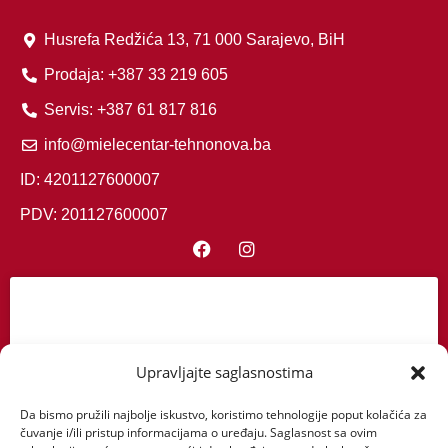
Husrefa Redžića 13, 71 000 Sarajevo, BiH
Prodaja: +387 33 219 605
Servis: +387 61 817 816
info@mielecentar-tehnonova.ba
ID: 4201127600007
PDV: 201127600007
Upravljajte saglasnostima
Kliknite da biste prihvatili marketing
kolačiće i omogućili ovaj sadržaj
Da bismo pružili najbolje iskustvo, koristimo tehnologije poput kolačića za
čuvanje i/ili pristup informacijama o uređaju. Saglasnost sa ovim