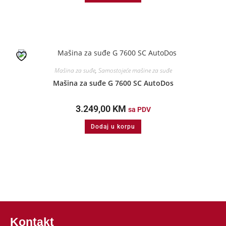
Mašina za suđe
,
Samostojeće mašine za suđe
Mašina za suđe G 7600 SC AutoDos
3.249,00
KM
sa PDV
Dodaj u korpu
Kontakt