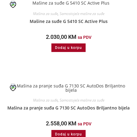
Mašina za suđe
,
Samostojeće mašine za suđe
Mašine za suđe G 5410 SC Active Plus
2.030,00
KM
sa PDV
Dodaj u korpu
Mašina za suđe
,
Samostojeće mašine za suđe
Mašina za pranje suđa G 7130 SC AutoDos Briljantno bijela
2.558,00
KM
sa PDV
Dodaj u korpu