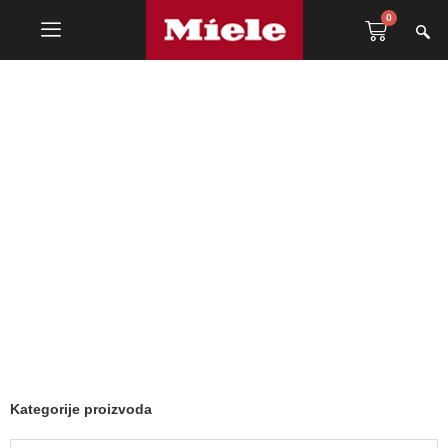
0
Samostojeće mašine za
suđe
Kategorije proizvoda