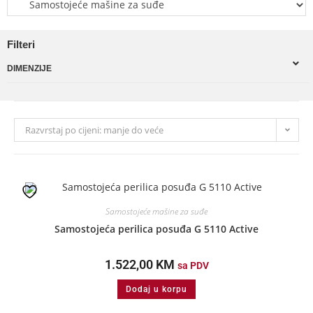
Filteri
DIMENZIJE
Razvrstaj po cijeni: manje do veće
Samostojeće mašine za suđe
Samostojeća perilica posuđa G 5110 Active
1.522,00
KM
sa PDV
Dodaj u korpu