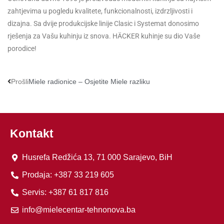
zahtjevima u pogledu kvalitete, funkcionalnosti, izdrzljivosti i
dizajna. Sa dvije produkcijske linije Clasic i Systemat donosimo
rješenja za Vašu kuhinju iz snova. HÄCKER kuhinje su dio Vaše
porodice!
Prošli
Miele radionice – Osjetite Miele razliku
Kontakt
Husrefa Redžića 13, 71 000 Sarajevo, BiH
Prodaja: +387 33 219 605
Servis: +387 61 817 816
info@mielecentar-tehnonova.ba