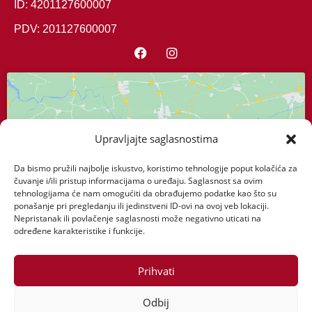
ID: 4201127600007
PDV: 201127600007
Upravljajte saglasnostima
Da bismo pružili najbolje iskustvo, koristimo tehnologije poput kolačića za
Kliknite da biste prihvatili marketing
čuvanje i/ili pristup informacijama o uređaju. Saglasnost sa ovim
kolačiće i omogućili ovaj sadržaj
tehnologijama će nam omogućiti da obrađujemo podatke kao što su
ponašanje pri pregledanju ili jedinstveni ID-ovi na ovoj veb lokaciji.
Nepristanak ili povlačenje saglasnosti može negativno uticati na
određene karakteristike i funkcije.
Prihvati
Odbij