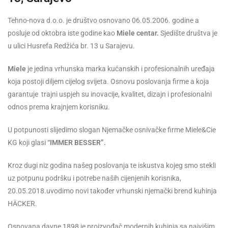
Tehno-nova d.o.o. je društvo osnovano 06.05.2006. godine a
posluje od oktobra iste godine kao
Miele centar.
Sjedište društva je
u ulici Husrefa Redžića br. 13 u Sarajevu.
Miele
je jedina vrhunska marka kućanskih i profesionalnih uređaja
koja postoji diljem cijelog svijeta. Osnovu poslovanja firme a koja
garantuje trajni uspjeh su inovacije, kvalitet, dizajn i profesionalni
odnos prema krajnjem korisniku.
U potpunosti slijedimo slogan Njemačke osnivačke firme Miele&Cie
KG koji glasi
“IMMER BESSER”.
Kroz dugi niz godina našeg poslovanja te iskustva kojeg smo stekli
uz potpunu podršku i potrebe naših cijenjenih korisnika,
20.05.2018.uvodimo novi također vrhunski njemački brend kuhinja
HÄCKER.
Osnovana davne 1898 je proizvođač modernih kuhinja sa najvišim