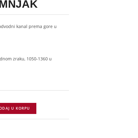
DIMNJAK
 odvodni kanal prema gore u
odnom zraku, 1050-1360 u
ODAJ U KORPU