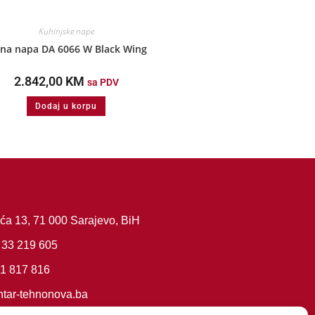
Kuhinjske nape
dna napa DA 6066 W Black Wing
2.842,00
KM
sa PDV
Dodaj u korpu
ća 13, 71 000 Sarajevo, BiH
 33 219 605
61 817 816
tar-tehnonova.ba