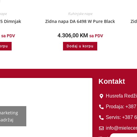
nape
Kuhinjske nape
5 Dimnjak
Zidna napa DA 6498 W Pure Black
Zi
4.306,00
KM
sa PDV
sa PDV
orpu
Dodaj u korpu
Kontakt
Husrefa Redži
Prodaja: +387
 marketing
Servis: +387 
sadržaj
info@mielecen