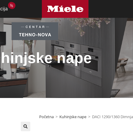
%
cija
hinjske nape
Početna
>
Kuhinjske nape
>
DACI 1290/1360 Dimnj