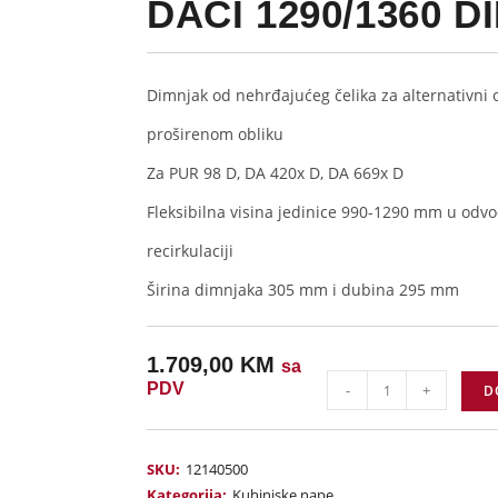
DACI 1290/1360 
Dimnjak od nehrđajućeg čelika za alternativni
proširenom obliku
Za PUR 98 D, DA 420x D, DA 669x D
Fleksibilna visina jedinice 990-1290 mm u odv
recirkulaciji
Širina dimnjaka 305 mm i dubina 295 mm
1.709,00
KM
sa
PDV
-
+
D
SKU:
12140500
Kategorija:
Kuhinjske nape