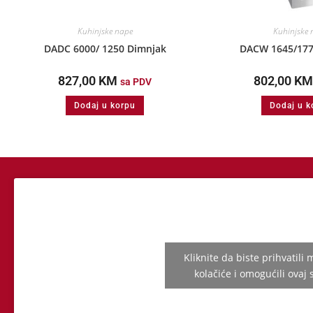
Kuhinjske nape
Kuhinjske 
DADC 6000/ 1250 Dimnjak
DACW 1645/177
827,00
KM
802,00
KM
sa PDV
Dodaj u korpu
Dodaj u k
Kliknite da biste prihvatili
kolačiće i omogućili ovaj 