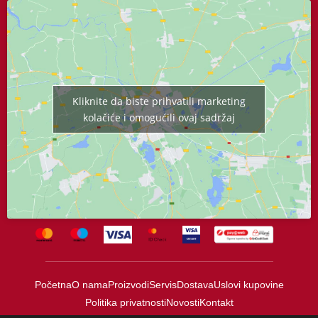
Kliknite da biste prihvatili marketing
kolačiće i omogućili ovaj sadržaj
Početna
O nama
Proizvodi
Servis
Dostava
Uslovi kupovine
Politika privatnosti
Novosti
Kontakt