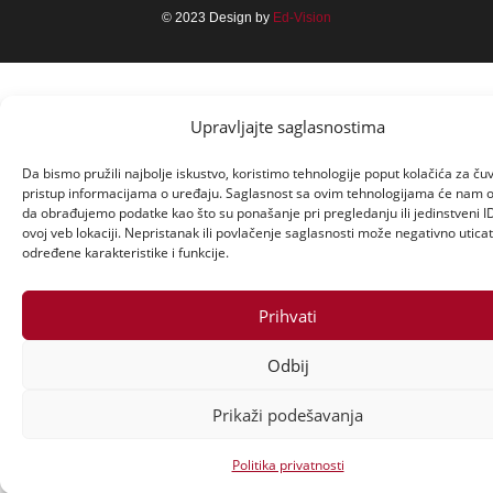
© 2023 Design by
Ed-Vision
Upravljajte saglasnostima
Da bismo pružili najbolje iskustvo, koristimo tehnologije poput kolačića za čuva
pristup informacijama o uređaju. Saglasnost sa ovim tehnologijama će nam 
da obrađujemo podatke kao što su ponašanje pri pregledanju ili jedinstveni I
ovoj veb lokaciji. Nepristanak ili povlačenje saglasnosti može negativno uticat
određene karakteristike i funkcije.
Prihvati
Odbij
Prikaži podešavanja
Politika privatnosti