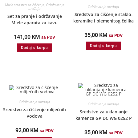
Miele sredstva za čišćenje
,
Održavanje
Održavanje uređaja
uređaja
Sredstvo za čišćenje staklo-
Set za pranje i održavanje
keramike i plemenitog čelika
Miele aparata za kavu
35,00
KM
sa PDV
141,00
KM
sa PDV
Dodaj u korpu
Dodaj u korpu
Održavanje uređaja
Održavanje uređaja
Sredstvo za čišćenje mliječnih
Sredstvo za uklanjanje
vodova
kamenca GP DC WG 0252 P
92,00
KM
sa PDV
35,00
KM
sa PDV