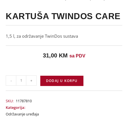
KARTUŠA TWINDOS CARE
1,5 l, za održavanje TwinDos sustava
31,00
KM
sa PDV
-
+
DODAJ U KORPU
SKU:
11787810
Kategorija:
Održavanje uređaja