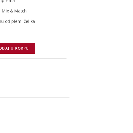
priprema
 Mix & Match
mu od plem. čelika
ODAJ U KORPU