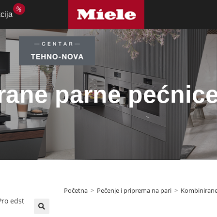
%
cija
rane parne pećnic
Početna
>
Pečenje i priprema na pari
>
Kombinirane