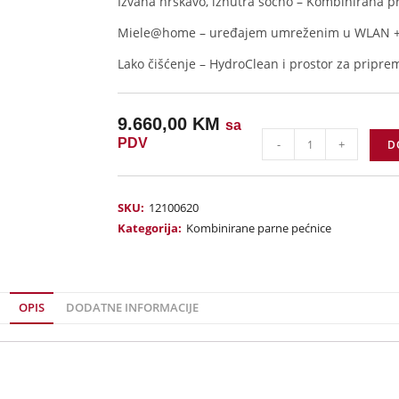
Izvana hrskavo, iznutra sočno – Kombinirana 
Miele@home – uređajem umreženim u WLAN +
Lako čišćenje – HydroClean i prostor za pripre
9.660,00
KM
sa
PDV
-
+
D
SKU:
12100620
Kategorija:
Kombinirane parne pećnice
OPIS
DODATNE INFORMACIJE