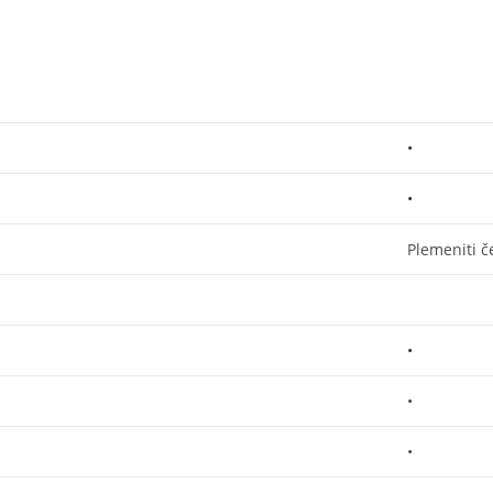
•
•
Plemeniti č
•
•
•