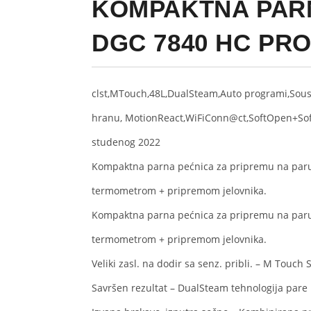
KOMPAKTNA PAR
DGC 7840 HC PR
clst,MTouch,48L,DualSteam,Auto programi,Sous
hranu, MotionReact,WiFiConn@ct,SoftOpen+So
studenog 2022
Kompaktna parna pećnica za pripremu na paru
termometrom + pripremom jelovnika.
Kompaktna parna pećnica za pripremu na paru
termometrom + pripremom jelovnika.
Veliki zasl. na dodir sa senz. pribli. – M Touch
Savršen rezultat – DualSteam tehnologija pare