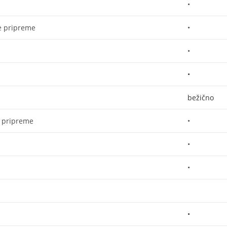
•
e pripreme
•
•
•
bežično
a pripreme
•
•
•
•