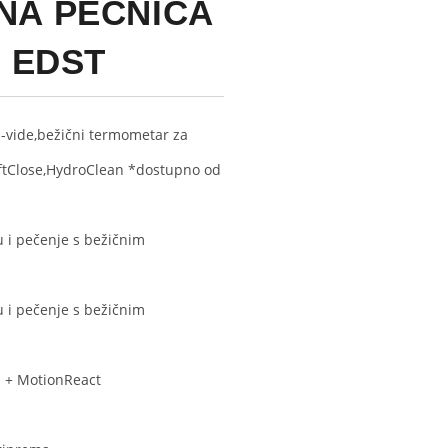
NA PEĆNICA
O EDST
-vide,bežični termometar za
ftClose,HydroClean *dostupno od
 i pečenje s bežičnim
 i pečenje s bežičnim
 S + MotionReact