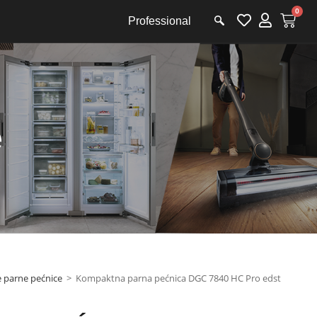
0
Professional
e
 parne pećnice
>
Kompaktna parna pećnica DGC 7840 HC Pro edst