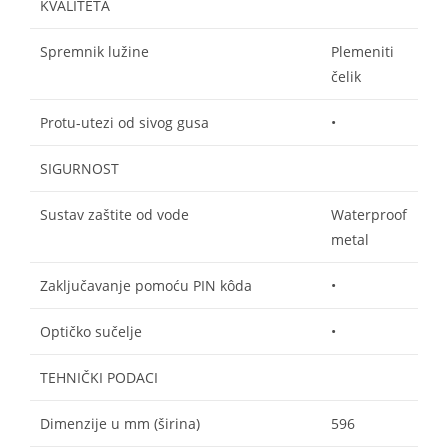
KVALITETA
Spremnik lužine
Plemeniti
čelik
Protu-utezi od sivog gusa
•
SIGURNOST
Sustav zaštite od vode
Waterproof
metal
Zaključavanje pomoću PIN kôda
•
Optičko sučelje
•
TEHNIČKI PODACI
Dimenzije u mm (širina)
596