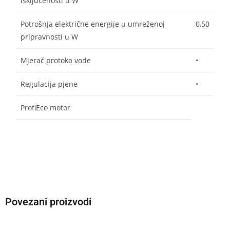
isključenosti u W
Potrošnja električne energije u umreženoj
0,50
pripravnosti u W
Mjerač protoka vode
•
Regulacija pjene
•
ProfiEco motor
Povezani proizvodi