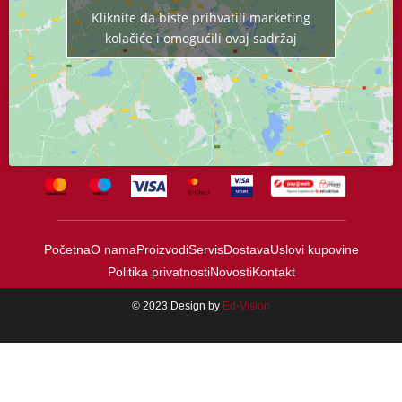
Kliknite da biste prihvatili marketing
kolačiće i omogućili ovaj sadržaj
Početna
O nama
Proizvodi
Servis
Dostava
Uslovi kupovine
Politika privatnosti
Novosti
Kontakt
© 2023 Design by
Ed-Vision