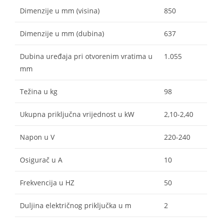
Dimenzije u mm (visina)
850
Dimenzije u mm (dubina)
637
Dubina uređaja pri otvorenim vratima u
1.055
mm
Težina u kg
98
Ukupna priključna vrijednost u kW
2,10-2,40
Napon u V
220-240
Osigurač u A
10
Frekvencija u HZ
50
Duljina električnog priključka u m
2