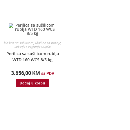
Mašine sa sušilicom
,
Mašine za pranje,
sušenje i peglanje odjeće
Perilica sa sušilicom rublja
WTD 160 WCS 8/5 kg
3.656,00
KM
sa PDV
Dodaj u korpu