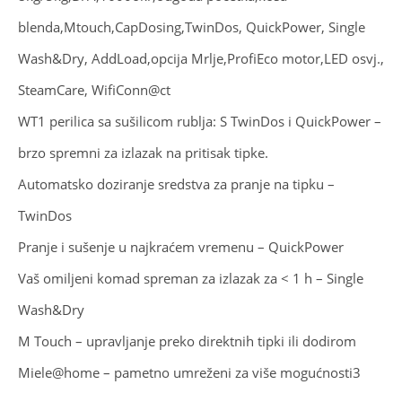
blenda,Mtouch,CapDosing,TwinDos, QuickPower, Single
Wash&Dry, AddLoad,opcija Mrlje,ProfiEco motor,LED osvj.,
SteamCare, WifiConn@ct
WT1 perilica sa sušilicom rublja: S TwinDos i QuickPower –
brzo spremni za izlazak na pritisak tipke.
Automatsko doziranje sredstva za pranje na tipku –
TwinDos
Pranje i sušenje u najkraćem vremenu – QuickPower
Vaš omiljeni komad spreman za izlazak za < 1 h – Single
Wash&Dry
M Touch – upravljanje preko direktnih tipki ili dodirom
Miele@home – pametno umreženi za više mogućnosti3