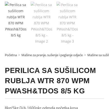
Početna
>
Mašine za pranje, sušenje i peglanje odjeće
>
Mašine sa suši
PERILICA SA SUŠILICOM
RUBLJA WTR 870 WPM
PWASH&TDOS 8/5 KG
8kg/5kg,D/A,1600okr,odgoda početka,kosa