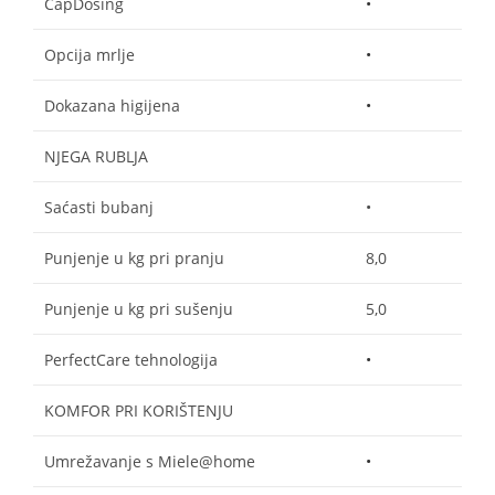
CapDosing
•
Opcija mrlje
•
Dokazana higijena
•
NJEGA RUBLJA
Saćasti bubanj
•
Punjenje u kg pri pranju
8,0
Punjenje u kg pri sušenju
5,0
PerfectCare tehnologija
•
KOMFOR PRI KORIŠTENJU
Umrežavanje s Miele@home
•