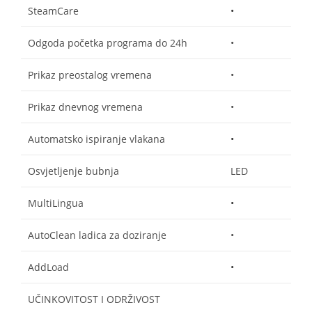
SteamCare
•
Odgoda početka programa do 24h
•
Prikaz preostalog vremena
•
Prikaz dnevnog vremena
•
Automatsko ispiranje vlakana
•
Osvjetljenje bubnja
LED
MultiLingua
•
AutoClean ladica za doziranje
•
AddLoad
•
UČINKOVITOST I ODRŽIVOST