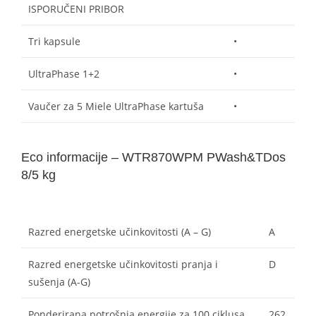
ISPORUČENI PRIBOR
Tri kapsule
•
UltraPhase 1+2
•
Vaučer za 5 Miele UltraPhase kartuša
•
Eco informacije – WTR870WPM PWash&TDos
8/5 kg
Razred energetske učinkovitosti (A – G)
A
Razred energetske učinkovitosti pranja i
D
sušenja (A-G)
Ponderirana potrošnja energije za 100 ciklusa
262