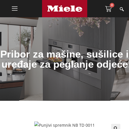
0
Pribor za mašine, sušilice i
uređaje za peglanje odjeće