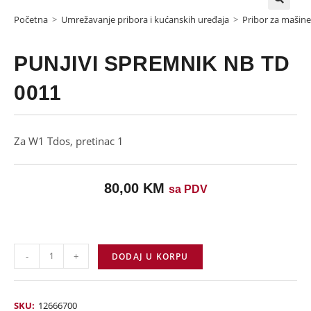
Početna
>
Umrežavanje pribora i kućanskih uređaja
>
Pribor za mašine,
PUNJIVI SPREMNIK NB TD
0011
Za W1 Tdos, pretinac 1
80,00
KM
sa PDV
-
+
DODAJ U KORPU
SKU:
12666700