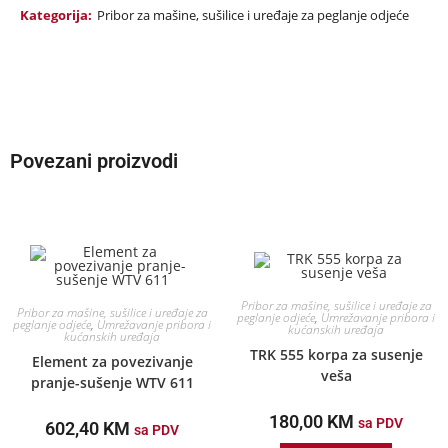
Kategorija:
Pribor za mašine, sušilice i uređaje za peglanje odjeće
Povezani proizvodi
Pribor za mašine, sušilice i uređaje za
Pribor za mašine, sušilice i uređaje za
peglanje odjeće
,
Umrežavanje pribora i
peglanje odjeće
,
Umrežavanje pribora i
kućanskih uređaja
kućanskih uređaja
TRK 555 korpa za susenje
Element za povezivanje
veša
pranje-sušenje WTV 611
180,00
KM
sa PDV
602,40
KM
sa PDV