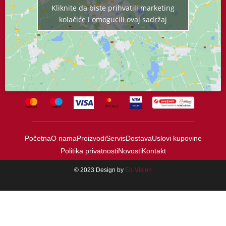
Kliknite da biste prihvatili marketing
kolačiće i omogućili ovaj sadržaj
Početna
O nama
Proizvodi
Servis
Dostava
Uslovi kupovine
Politika privatnosti
Novosti
Kontakt
© 2023 Design by
Ed-Vision