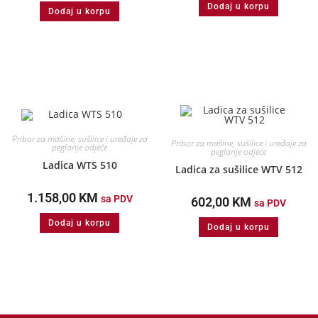
Dodaj u korpu
Dodaj u korpu
Pribor za mašine, sušilice i uređaje za
Pribor za mašine, sušilice i uređaje za
peglanje odjeće
peglanje odjeće
Ladica WTS 510
Ladica za sušilice WTV 512
1.158,00
KM
sa PDV
602,00
KM
sa PDV
Dodaj u korpu
Dodaj u korpu