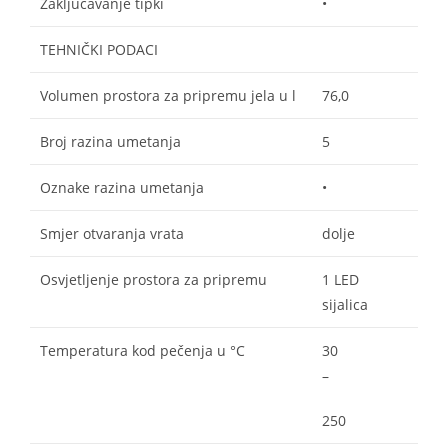
Zaključavanje tipki
•
TEHNIČKI PODACI
Volumen prostora za pripremu jela u l
76,0
Broj razina umetanja
5
Oznake razina umetanja
•
Smjer otvaranja vrata
dolje
Osvjetljenje prostora za pripremu
1 LED
sijalica
Temperatura kod pečenja u °C
30
–
250