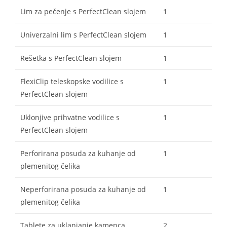
Lim za pečenje s PerfectClean slojem
1
Univerzalni lim s PerfectClean slojem
1
Rešetka s PerfectClean slojem
1
FlexiClip teleskopske vodilice s
1
PerfectClean slojem
Uklonjive prihvatne vodilice s
1
PerfectClean slojem
Perforirana posuda za kuhanje od
1
plemenitog čelika
Neperforirana posuda za kuhanje od
1
plemenitog čelika
Tablete za uklanjanje kamenca
2