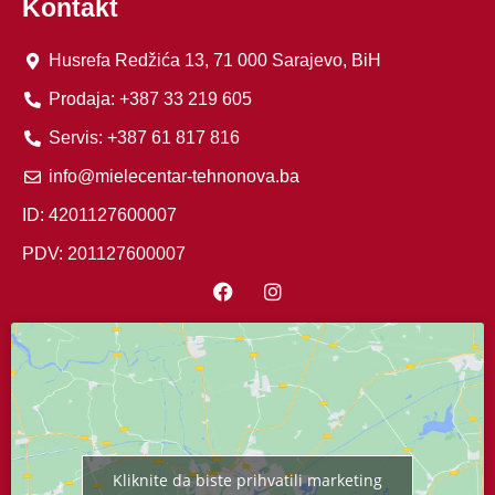
Kontakt
Husrefa Redžića 13, 71 000 Sarajevo, BiH
Prodaja: +387 33 219 605
Servis: +387 61 817 816
info@mielecentar-tehnonova.ba
ID: 4201127600007
PDV: 201127600007
Kliknite da biste prihvatili marketing