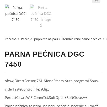
Početna
>
Pečenje i priprema na pari
>
Kombinirane parne pećnice
>
PARNA PEĆNICA DGC
7450
obsw,DirectSensor,76L,MonoSteam,Auto programi,Sous-
vide,TasteControl,FlexiClip,
PerfectClean,WiFiConn@ct,SoftOpen+SoftClose,A+
Parna pećnica za pripr. na pari, pečenje, pečenje s umrež.,