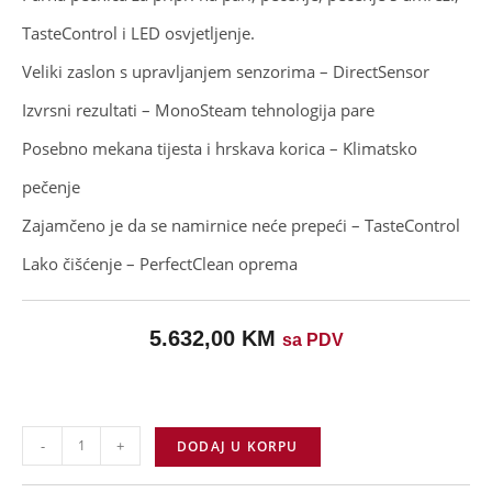
TasteControl i LED osvjetljenje.
Veliki zaslon s upravljanjem senzorima – DirectSensor
Izvrsni rezultati – MonoSteam tehnologija pare
Posebno mekana tijesta i hrskava korica – Klimatsko
pečenje
Zajamčeno je da se namirnice neće prepeći – TasteControl
Lako čišćenje – PerfectClean oprema
5.632,00
KM
sa PDV
-
+
DODAJ U KORPU