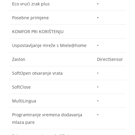
Eco vrući zrak plus
•
Posebne primjene
•
KOMFOR PRI KORIŠTENJU
Uspostavljanje mreže s Miele@home
•
Zaslon
DirectSensor
SoftOpen otvaranje vrata
•
SoftClose
•
MultiLingua
•
Programiranje vremena dodavanja
•
mlaza pare