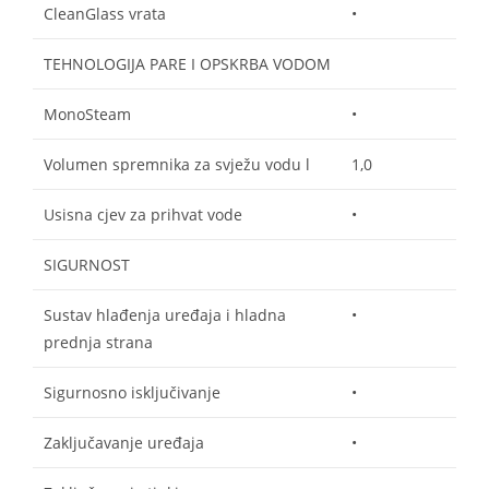
CleanGlass vrata
•
TEHNOLOGIJA PARE I OPSKRBA VODOM
MonoSteam
•
Volumen spremnika za svježu vodu l
1,0
Usisna cjev za prihvat vode
•
SIGURNOST
Sustav hlađenja uređaja i hladna
•
prednja strana
Sigurnosno isključivanje
•
Zaključavanje uređaja
•