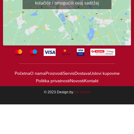
kolačiće i omogućili ovaj sadržaj
Početna
O nama
Proizvodi
Servis
Dostava
Uslovi kupovine
Politika privatnosti
Novosti
Kontakt
© 2023 Design by
Ed-Vision