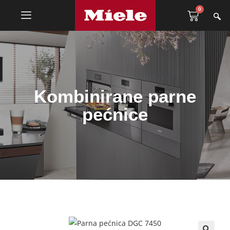
0
Kombinirane parne
pećnice