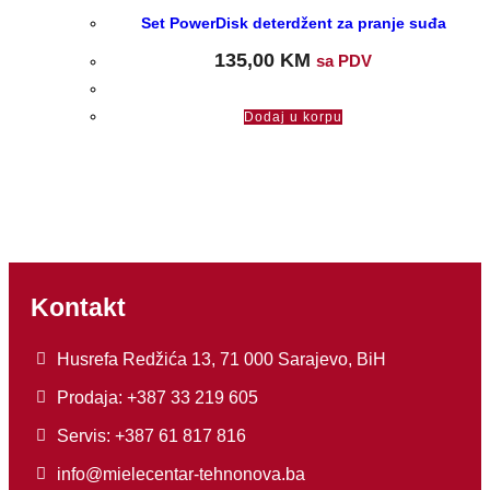
Set PowerDisk deterdžent za pranje suđa
135,00
KM
sa PDV
Dodaj u korpu
Kontakt
Husrefa Redžića 13, 71 000 Sarajevo, BiH
Prodaja: +387 33 219 605
Servis: +387 61 817 816
info@mielecentar-tehnonova.ba