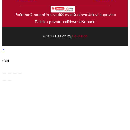
Početna
O nama
Proizvodi
Servis
Dostava
Uslovi kupovine
Politika privatnosti
Novosti
Kontakt
© 2023 Design by
Ed-Vision
×
Cart