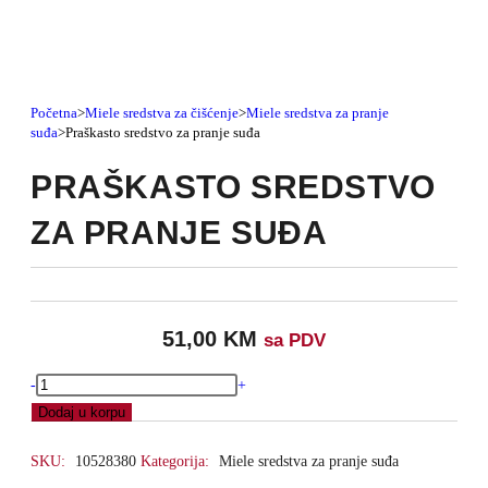
Početna
>
Miele sredstva za čišćenje
>
Miele sredstva za pranje
suđa
>
Praškasto sredstvo za pranje suđa
PRAŠKASTO SREDSTVO
ZA PRANJE SUĐA
51,00
KM
sa PDV
-
+
Dodaj u korpu
SKU:
10528380
Kategorija:
Miele sredstva za pranje suđa