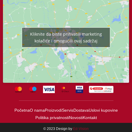
Kliknite da biste prihvatili marketing
kolačiće i omogućili ovaj sadržaj
Početna
O nama
Proizvodi
Servis
Dostava
Uslovi kupovine
Politika privatnosti
Novosti
Kontakt
© 2023 Design by
Ed-Vision