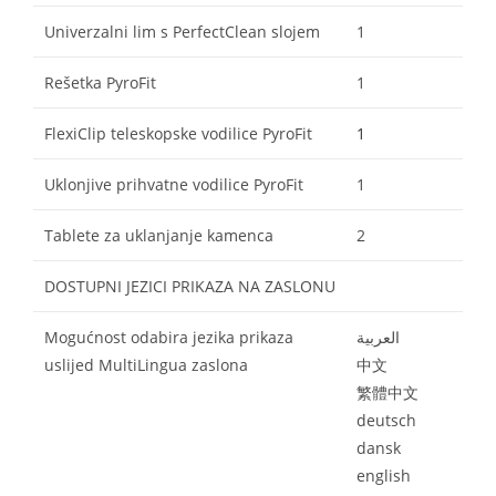
Univerzalni lim s PerfectClean slojem
1
Rešetka PyroFit
1
FlexiClip teleskopske vodilice PyroFit
1
Uklonjive prihvatne vodilice PyroFit
1
Tablete za uklanjanje kamenca
2
DOSTUPNI JEZICI PRIKAZA NA ZASLONU
Mogućnost odabira jezika prikaza
العربية
uslijed MultiLingua zaslona
中文
繁體中文
deutsch
dansk
english