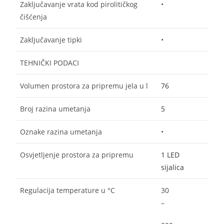
Zaključavanje vrata kod pirolitičkog
•
čišćenja
Zaključavanje tipki
•
TEHNIČKI PODACI
Volumen prostora za pripremu jela u l
76
Broj razina umetanja
5
Oznake razina umetanja
•
Osvjetljenje prostora za pripremu
1 LED
sijalica
Regulacija temperature u °C
30
–