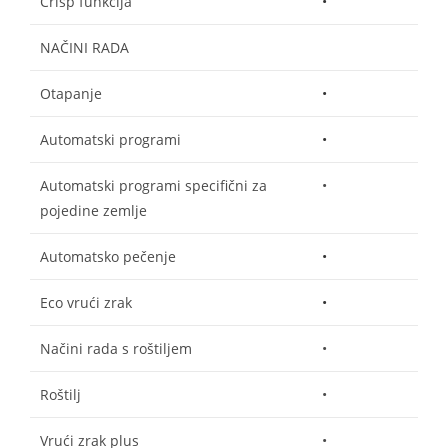
Crisp funkcija
•
NAČINI RADA
Otapanje
•
Automatski programi
•
Automatski programi specifični za
•
pojedine zemlje
Automatsko pečenje
•
Eco vrući zrak
•
Načini rada s roštiljem
•
Roštilj
•
Vrući zrak plus
•