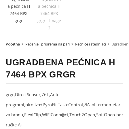
Početna
>
Pečenje i priprema na pari
>
Pećnice i štednjaci
>
Ugradbena
UGRADBENA PEĆNICA H
7464 BPX GRGR
grgr,DirectSensor,76L,Auto
programi,piroliza+PyroFit,TasteControl,žičani termometar
za hranu,FlexiClip,WiFiConn@ct,Touch2Open,SoftOpen-bez
ručke,A+