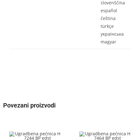
slovenščina
español
čeština
türkçe
yкраїнська
magyar
Povezani proizvodi