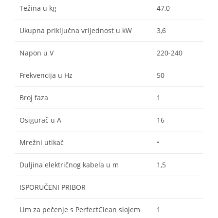
Težina u kg
47,0
Ukupna priključna vrijednost u kW
3,6
Napon u V
220-240
Frekvencija u Hz
50
Broj faza
1
Osigurač u A
16
Mrežni utikač
•
Duljina električnog kabela u m
1,5
ISPORUČENI PRIBOR
Lim za pečenje s PerfectClean slojem
1