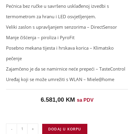
Pećnica bez ručke u savršeno usklađenoj izvedbi s
termometrom za hranu i LED osvjetljenjem.
Veliki zaslon s upravljanjem senzorima – DirectSensor
Manje čišćenja – piroliza i PyroFit
Posebno mekana tijesta i hrskava korica – Klimatsko
pečenje
Zajamčeno je da se namirnice neće prepeći – TasteControl
Uređaj koji se može umrežiti s WLAN – Miele@home
6.581,00
KM
sa PDV
-
+
DODAJ U KORPU