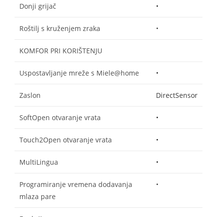
Donji grijač
•
Roštilj s kruženjem zraka
•
KOMFOR PRI KORIŠTENJU
Uspostavljanje mreže s Miele@home
•
Zaslon
DirectSensor
SoftOpen otvaranje vrata
•
Touch2Open otvaranje vrata
•
MultiLingua
•
Programiranje vremena dodavanja
•
mlaza pare