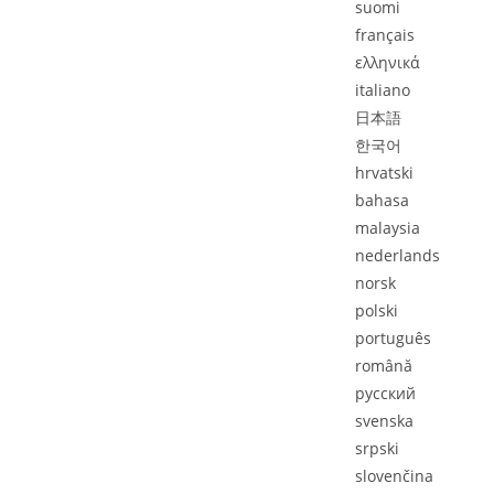
suomi
français
ελληνιкά
italiano
日本語
한국어
hrvatski
bahasa
malaysia
nederlands
norsk
polski
português
română
pусский
svenska
srpski
slovenčina