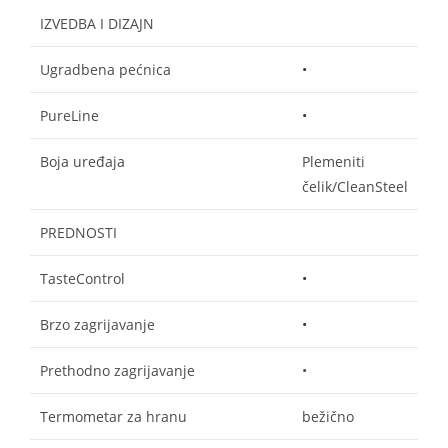
IZVEDBA I DIZAJN
Ugradbena pećnica
•
PureLine
•
Boja uređaja
Plemeniti
čelik/CleanSteel
PREDNOSTI
TasteControl
•
Brzo zagrijavanje
•
Prethodno zagrijavanje
•
Termometar za hranu
bežično