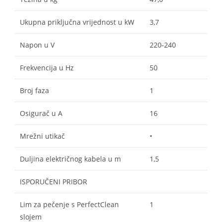
Ukupna priključna vrijednost u kW
3,7
Napon u V
220-240
Frekvencija u Hz
50
Broj faza
1
Osigurač u A
16
Mrežni utikač
•
Duljina električnog kabela u m
1,5
ISPORUČENI PRIBOR
Lim za pečenje s PerfectClean
1
slojem