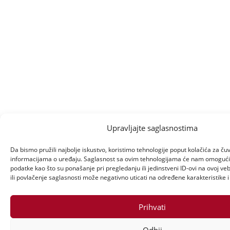
Upravljajte saglasnostima
Da bismo pružili najbolje iskustvo, koristimo tehnologije poput kolačića za čuva
informacijama o uređaju. Saglasnost sa ovim tehnologijama će nam omogući
podatke kao što su ponašanje pri pregledanju ili jedinstveni ID-ovi na ovoj veb
ili povlačenje saglasnosti može negativno uticati na određene karakteristike i 
Prihvati
Odbij