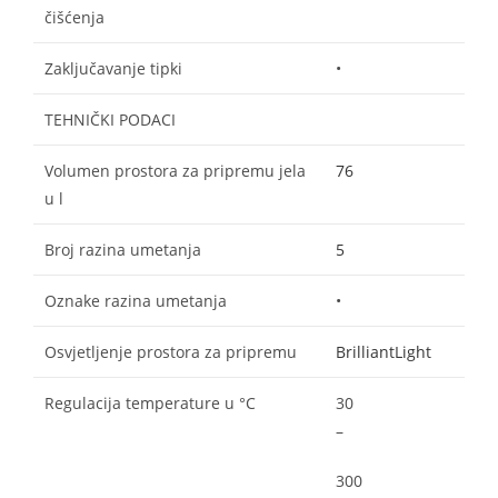
čišćenja
Zaključavanje tipki
•
TEHNIČKI PODACI
Volumen prostora za pripremu jela
76
u l
Broj razina umetanja
5
Oznake razina umetanja
•
Osvjetljenje prostora za pripremu
BrilliantLight
Regulacija temperature u °C
30
–
300