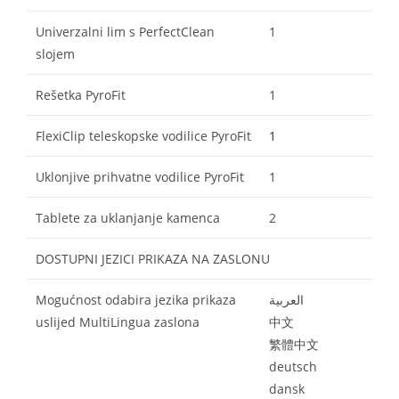
Univerzalni lim s PerfectClean
1
slojem
Rešetka PyroFit
1
FlexiClip teleskopske vodilice PyroFit
1
Uklonjive prihvatne vodilice PyroFit
1
Tablete za uklanjanje kamenca
2
DOSTUPNI JEZICI PRIKAZA NA ZASLONU
Mogućnost odabira jezika prikaza
العربية
uslijed MultiLingua zaslona
中文
繁體中文
deutsch
dansk