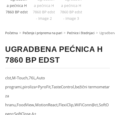
Početna
>
Pečenje i priprema na pari
>
Pećnice i štednjaci
>
Ugradbena
UGRADBENA PEĆNICA H
7860 BP EDST
clst,M-Touch,76L,Auto
programi,piroliza+PyroFit,TasteControl,bežični termometar
za
hranu,FoodView,MotionReact,FlexiClip,WiFiConn@ct,SoftO
pen+SoftClose,A+