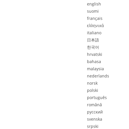
english
suomi
français
ελληνιкά
italiano
日本語
한국어
hrvatski
bahasa
malaysia
nederlands
norsk
polski
português
română
pусский
svenska
srpski