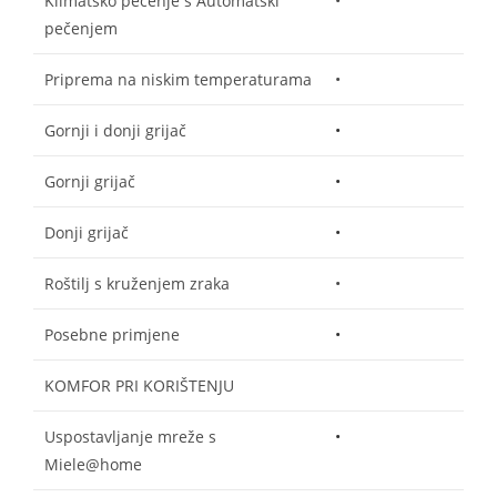
Klimatsko pečenje s Automatski
•
pečenjem
Priprema na niskim temperaturama
•
Gornji i donji grijač
•
Gornji grijač
•
Donji grijač
•
Roštilj s kruženjem zraka
•
Posebne primjene
•
KOMFOR PRI KORIŠTENJU
Uspostavljanje mreže s
•
Miele@home