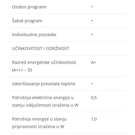
Osobni programi
•
Šabat program
•
Individualne postavke
•
UČINKOVITOST I ODRŽIVOST
Razred energetske učinkovitosti
A+
(A+++ – D)
Iskorištavanje preostale topline
•
Potrošnja električne energije u
0,5
stanju isključenosti izražena u W
Potrošnja energije u stanju
1,0
pripravnosti izražena u W