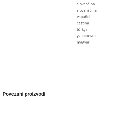
slovenčina
slovenščina
español
čeština
türkçe
yкраїнська
magyar
Povezani proizvodi