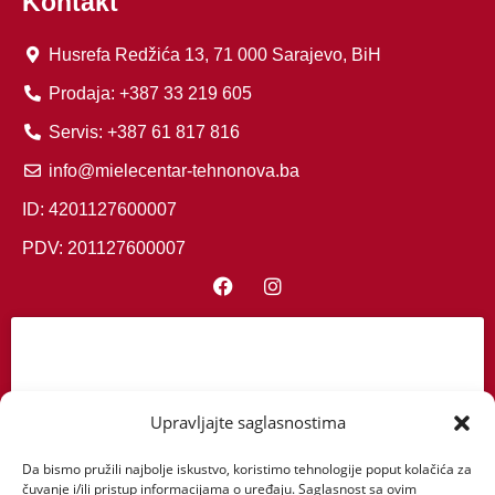
Kontakt
Husrefa Redžića 13, 71 000 Sarajevo, BiH
Prodaja: +387 33 219 605
Servis: +387 61 817 816
info@mielecentar-tehnonova.ba
ID: 4201127600007
PDV: 201127600007
Upravljajte saglasnostima
Kliknite da biste prihvatili marketing
kolačiće i omogućili ovaj sadržaj
Da bismo pružili najbolje iskustvo, koristimo tehnologije poput kolačića za
čuvanje i/ili pristup informacijama o uređaju. Saglasnost sa ovim