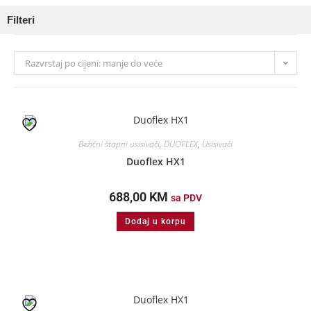
Filteri
Razvrstaj po cijeni: manje do veće
Bežični štapni usisivači
,
DUOFLEX
,
Usisivači
Duoflex HX1
688,00
KM
sa PDV
Dodaj u korpu