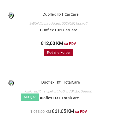
Bežični štapni usisivači
,
DUOFLEX
,
Usisivači
Duoflex HX1 CarCare
812,00
KM
sa PDV
Dodaj u korpu
Akcija
,
Bežični štapni usisivači
,
DUOFLEX
,
Usisivači
AKCIJA!
Duoflex HX1 TotalCare
861,05
KM
1.013,00
KM
sa PDV