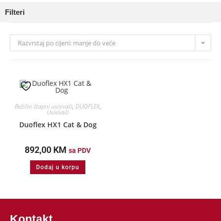
Filteri
Razvrstaj po cijeni: manje do veće
Bežični štapni usisivači
,
DUOFLEX
,
Usisivači
Duoflex HX1 Cat & Dog
892,00
KM
sa PDV
Dodaj u korpu
Kontakt