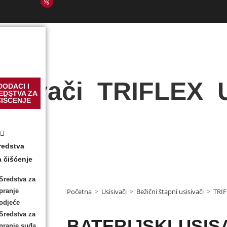
%
isivači
,
TRIFLEX
,
DODACI I
EDSTVA ZA
ČIŠĆENJE
redstva
a čišćenje
Sredstva za
pranje
Početna
>
Usisivači
>
Bežični štapni usisivači
>
TRI
odjeće
Sredstva za
BATERIJSKI USIS
pranje suđa