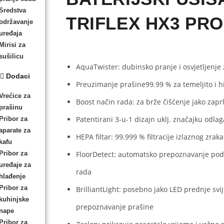
Sredstva
TRIFLEX HX3 PR
održavanje
uređaja
Mirisi za
sušilicu
AquaTwister: dubinsko pranje i osvjetljenje z
Dodaci
Preuzimanje prašine
99.99 %
za temeljito i 
Vrećice za
Boost način rada: za brže čišćenje jako zapr
prašinu
Patentirani
3-u-1 dizajn uklj. značajku odla
Pribor za
aparate za
HEPA filtar: 99.999 %
filtracije izlaznog zraka
kafu
Pribor za
FloorDetect: automatsko prepoznavanje pod
uređaje za
rada
hlađenje
Pribor za
BrilliantLight: posebno jako LED prednje sv
kuhinjske
prepoznavanje prašine
nape
Pribor za