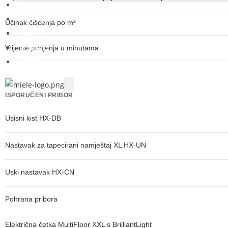
O nama
Novosti
Učinak čišćenja po m²
Servis
Kontakt
Vrijeme punjenja u minutama
Akcija
X
ISPORUČENI PRIBOR
Usisni kist HX-DB
Nastavak za tapecirani namještaj XL HX-UN
Uski nastavak HX-CN
Pohrana pribora
Električna četka MultiFloor XXL s BrilliantLight