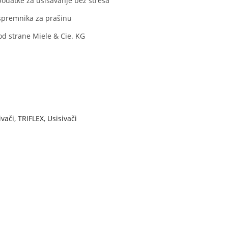
podatke za usisavanje bez stresa
 spremnika za prašinu
od strane Miele & Cie. KG
ivači
,
TRIFLEX
,
Usisivači