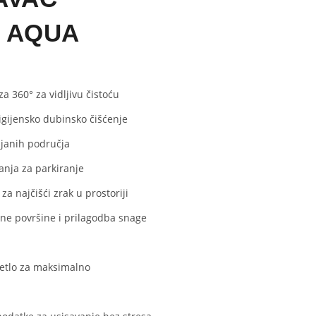
O AQUA
a 360° za vidljivu čistoću
higijensko dubinsko čišćenje
ljanih područja
ganja za parkiranje
 za najčišći zrak u prostoriji
ne površine i prilagodba snage
ijetlo za maksimalno