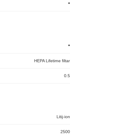
•
•
HEPA Lifetime filtar
0.5
Litij-ion
2500