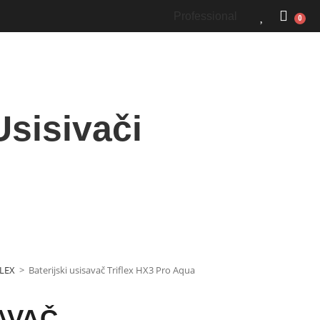
Professional
0
Usisivači
FLEX
>
Baterijski usisavač Triflex HX3 Pro Aqua
AVAČ