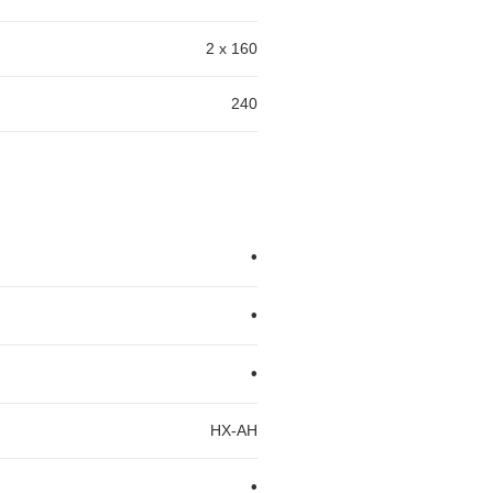
2 x 160
240
•
•
•
HX-AH
•