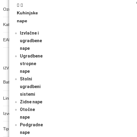
Oznaka modela
Kuhinjske
nape
Kataloški broj proizvođača
Izvlačne i
EAN broj
ugradbene
nape
Ugradbene
stropne
IZVEDBA I DIZAJN
nape
Stolni
Baterijski usisavač
ugradbeni
sistemi
Linija proizvoda
Zidne nape
Otočne
Izvedba motora
nape
Podgradne
Tip proizvoda
nape