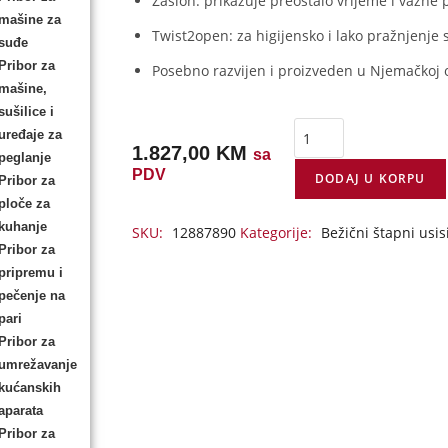
Zaslon: prikazuje preostalo vrijeme i važne 
mašine za
Twist2open: za higijensko i lako pražnjenje
suđe
Pribor za
Posebno razvijen i proizveden u Njemačkoj 
mašine,
sušilice i
uređaje za
1.827,00
KM
sa
peglanje
PDV
DODAJ U KORPU
Pribor za
ploče za
kuhanje
SKU:
12887890
Kategorije:
Bežični štapni usis
Pribor za
pripremu i
pečenje na
pari
Pribor za
umrežavanje
kućanskih
aparata
Pribor za