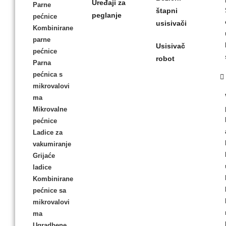
Uređaji za
Parne
štapni
peglanje
pećnice
usisivači
Kombinirane
parne
Usisivač
pećnice
robot
Parna
pećnica s
mikrovalovi
ma
Mikrovalne
pećnice
Ladice za
vakumiranje
Grijaće
ladice
Kombinirane
pećnice sa
mikrovalovi
ma
Ugradbene