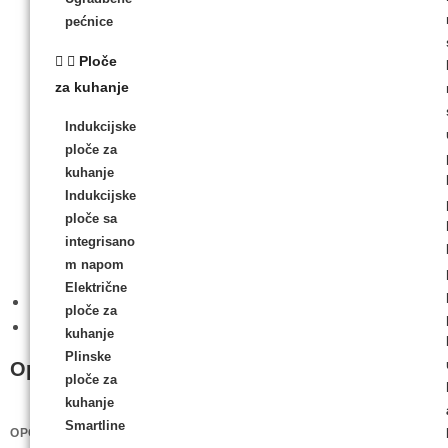
pećnice
Ploče
za kuhanje
Indukcijske
ploče za
kuhanje
Indukcijske
ploče sa
integrisano
m napom
Električne
Opis
ploče za
Recenzije (0)
kuhanje
Plinske
Opis
ploče za
kuhanje
Smartline
OPĆE INFORMACIJE