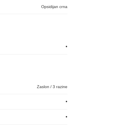
Opsidijan crna
•
Zaslon / 3 razine
•
•