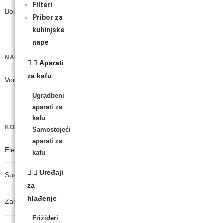
Filteri
Boja uređaja
Pribor za
kuhinjske
nape
NAČINI RADA
Aparati
za kafu
Vortex tehnologija
Ugradbeni
aparati za
kafu
KOMFOR PRI KORIŠTENJU
Samostojeći
aparati za
Elektronska regulacija snage rada
kafu
Uređaji
Sustav za samostalno stajanje usisavača
za
hlađenje
Zamjenjiva litij-ionska baterija
Frižideri