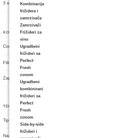
3 u 1 dizajn
Kombinacija
frižidera i
zamrzivača
Zamrzivači
Frižideri za
KOMFOR PRI ODRŽAVANJU
vino
ComfortClean
Ugradbeni
frižideri sa
Perfect
Filtar izlaznog zraka
Fresh
zonom
Zapremnina posude za prašinu u l
Ugradbeni
kombinirani
frižideri sa
Perfect
TEHNIČKI PODACI
Fresh
zonom
Tip baterije
Side-by-side
frižideri i
Nazivni kapacitet baterije u mAh