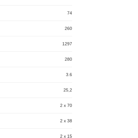
74
260
1297
280
3.6
25,2
2 x 70
2 x 38
2 x 15