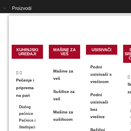
Proizvodi
Bežični štapni us
KUHINJSKI
MAŠINE ZA
USISIVAČI
UREĐAJI
VEŠ
SR
Podni
Mašine za
usisivači s
veš
Pečenje i
vrećicom
S
priprema
Sušilice za
z
Podni
na pari
veš
usisivači
Dialog
bez
Mašine za
pećnice
vrećice
sušilicom
Pećnice i
štednjaci
Bežični