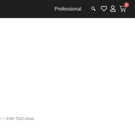
0
Professional
e
>
ESW 7020 obsw