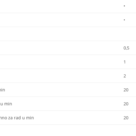
•
•
0,5
1
2
min
20
 u min
20
mno za rad u min
20