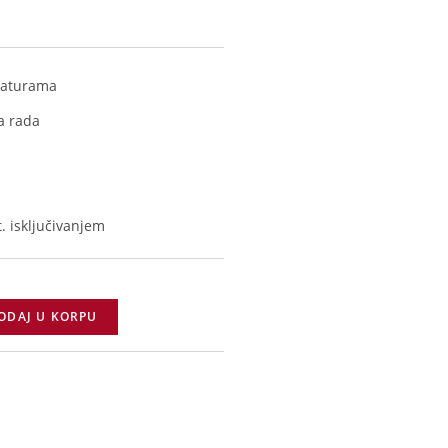
eraturama
a rada
. isključivanjem
ODAJ U KORPU