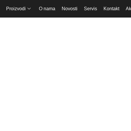
Proizvodi
O nama
Novosti
Servis
Kontakt
Ak
G