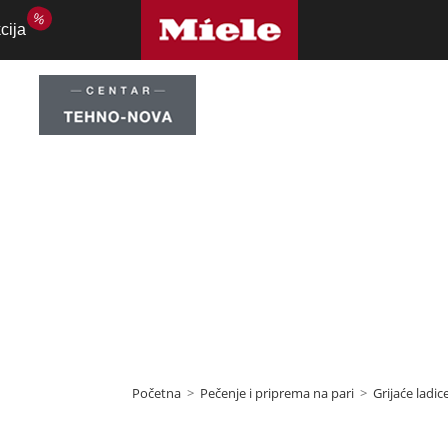
%
cija
rijaće ladice
Početna
>
Pečenje i priprema na pari
>
Grijaće ladic