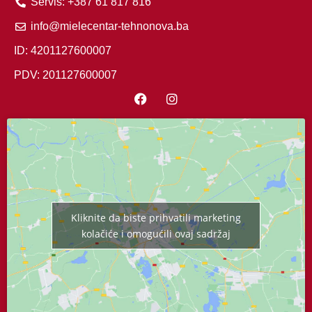
Servis: +387 61 817 816
info@mielecentar-tehnonova.ba
ID: 4201127600007
PDV: 201127600007
Kliknite da biste prihvatili marketing
kolačiće i omogućili ovaj sadržaj