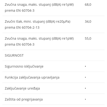
Zvučna snaga, maks. stupanj (dB(A) re1pW)
68,0
prema EN 60704-3
Zvučni tlak, mini. stupanj (dB(A) re20µPa)
34,0
prema EN 60704-2-13
Zvučna snaga, maks. stupanj (dB(A) re1pW)
55,0
prema EN 60704-3
SIGURNOST
Sigurnosno isključivanje
•
Funkcija zaključavanja upravljanja
•
Zaključavanje uređaja
•
Zaštita od pregrijavanja
•