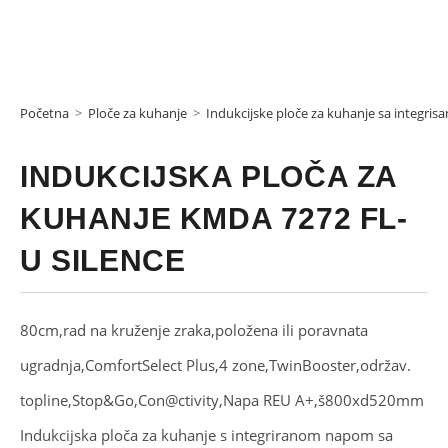
Početna
>
Ploče za kuhanje
>
Indukcijske ploče za kuhanje sa integr
INDUKCIJSKA PLOČA ZA
KUHANJE KMDA 7272 FL-
U SILENCE
80cm,rad na kruženje zraka,položena ili poravnata
ugradnja,ComfortSelect Plus,4 zone,TwinBooster,održav.
topline,Stop&Go,Con@ctivity,Napa REU A+,š800xd520mm
Indukcijska ploča za kuhanje s integriranom napom sa