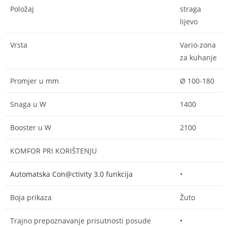
Položaj
straga
lijevo
Vrsta
Vario-zona
za kuhanje
Promjer u mm
Ø 100-180
Snaga u W
1400
Booster u W
2100
KOMFOR PRI KORIŠTENJU
Automatska Con@ctivity 3.0 funkcija
•
Boja prikaza
Žuto
Trajno prepoznavanje prisutnosti posude
•