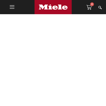
0
Indukcijske ploče za
kuhanje sa integrisanom
napom