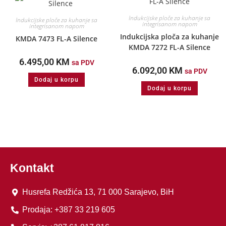
Indukcijske ploče za kuhanje sa
Indukcijske ploče za kuhanje sa
integrisanom napom
integrisanom napom
Indukcijska ploča za kuhanje
KMDA 7473 FL-A Silence
KMDA 7272 FL-A Silence
6.495,00
KM
sa PDV
6.092,00
KM
sa PDV
Dodaj u korpu
Dodaj u korpu
Kontakt
Husrefa Redžića 13, 71 000 Sarajevo, BiH
Prodaja: +387 33 219 605