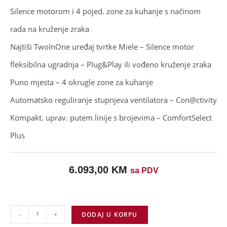
Silence motorom i 4 pojed. zone za kuhanje s načinom
rada na kruženje zraka
Najtiši TwoInOne uređaj tvrtke Miele – Silence motor
fleksibilna ugradnja – Plug&Play ili vođeno kruženje zraka
Puno mjesta – 4 okrugle zone za kuhanje
Automatsko reguliranje stupnjeva ventilatora – Con@ctivity
Kompakt. uprav. putem linije s brojevima – ComfortSelect
Plus
6.093,00
KM
sa PDV
-
+
DODAJ U KORPU