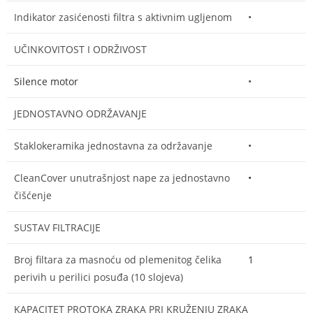
Indikator zasićenosti filtra s aktivnim ugljenom
•
UČINKOVITOST I ODRŽIVOST
Silence motor
•
JEDNOSTAVNO ODRŽAVANJE
Staklokeramika jednostavna za održavanje
•
CleanCover unutrašnjost nape za jednostavno
•
čišćenje
SUSTAV FILTRACIJE
Broj filtara za masnoću od plemenitog čelika
1
perivih u perilici posuđa (10 slojeva)
KAPACITET PROTOKA ZRAKA PRI KRUŽENJU ZRAKA