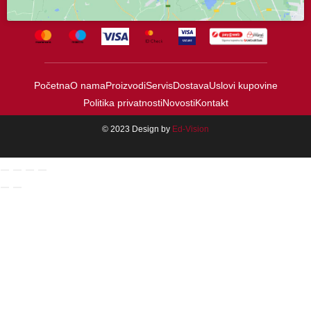
Početna
O nama
Proizvodi
Servis
Dostava
Uslovi kupovine
Politika privatnosti
Novosti
Kontakt
© 2023 Design by
Ed-Vision