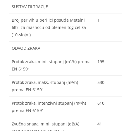
SUSTAV FILTRACIJE
Broj perivih u perilici posuđa Metalni
1
filtri za masnoću od plemenitog čelika
(10-slojni)
ODVOD ZRAKA
Protok zraka, mini. stupanj (m³/h) prema
195
EN 61591
Protok zraka, maks. stupanj (m³/h)
530
prema EN 61591
Protok zraka, intenzivni stupanj (m³/h)
610
prema EN 61591
Zvučna snaga, mini. stupanj (dB(A)
41