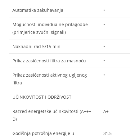
Automatika zakuhavanja
•
Mogućnosti individualne prilagodbe
•
(primjerice zvučni signali)
Naknadni rad 5/15 min
•
Prikaz zasićenosti filtra za masnoću
•
Prikaz zasićenosti aktivnog ugljenog
•
filtra
UČINKOVITOST I ODRŽIVOST
Razred energetske učinkovitosti (A+++ –
A+
D)
Godišnja potrošnja energije u
31,5