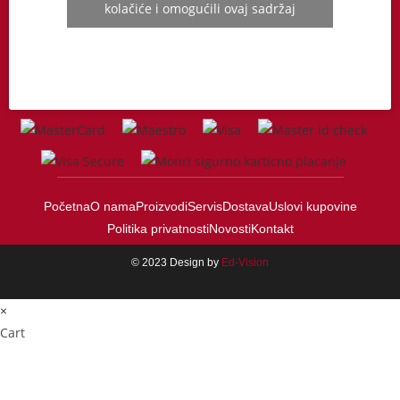
kolačiće i omogućili ovaj sadržaj
Početna
O nama
Proizvodi
Servis
Dostava
Uslovi kupovine
Politika privatnosti
Novosti
Kontakt
© 2023 Design by
Ed-Vision
×
Cart