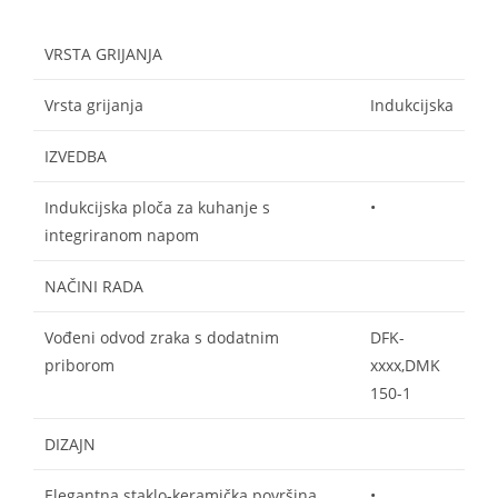
VRSTA GRIJANJA
Vrsta grijanja
Indukcijska
IZVEDBA
Indukcijska ploča za kuhanje s
•
integriranom napom
NAČINI RADA
Vođeni odvod zraka s dodatnim
DFK-
priborom
xxxx,DMK
150-1
DIZAJN
Elegantna staklo-keramička površina
•