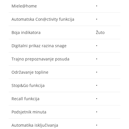
Miele@home
•
Automatska Con@ctivity funkcija
•
Boja indikatora
Žuto
Digitalni prikaz razina snage
•
Trajno prepoznavanje posuda
•
Održavanje topline
•
Stop&Go funkcija
•
Recall funkcija
•
Podsjetnik minuta
•
Automatika isključivanja
•