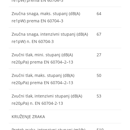
re1pW) prema EN 60704–3
Zvučna snaga, maks. stupanj (dB(A)
64
re1pW) prema EN 60704–3
Zvučna snaga, intenzivni stupanj (dB(A)
67
re1pW) n. EN 60704-3
Zvučni tlak, mini. stupanj (dB(A)
27
re20µPa) prema EN 60704–2–13
Zvučni tlak, maks. stupanj (dB(A)
50
re20µPa) prema EN 60704–2–13
Zvučni tlak, intenzivni stupanj (dB(A)
53
re20µPa) n. EN 60704-2-13
KRUŽENJE ZRAKA
Protok zraka, intenzivni stupanj (m³/h)
510