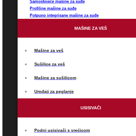
Samostojeće mašine za suđe
Profiline mašine za suđe
Potpuno integrisane mašine za suđe
MAŠINE ZA VEŠ
Mašine za veš
Sušilice za veš
Mašine za sušilicom
Uređaji za peglanje
USISIVAČI
Podni usisivači s vrećicom