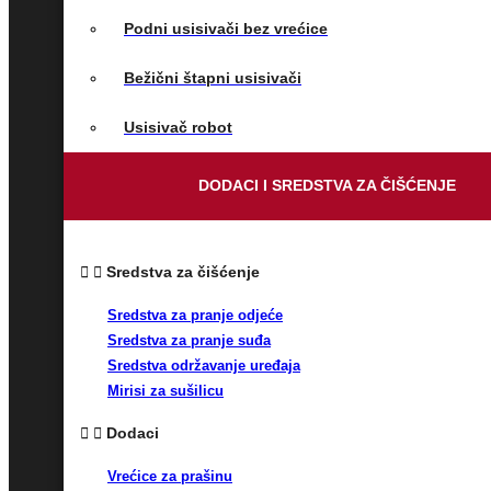
Podni usisivači bez vrećice
Bežični štapni usisivači
Usisivač robot
DODACI I SREDSTVA ZA ČIŠĆENJE
Sredstva za čišćenje
Sredstva za pranje odjeće
Sredstva za pranje suđa
Sredstva održavanje uređaja
Mirisi za sušilicu
Dodaci
Vrećice za prašinu