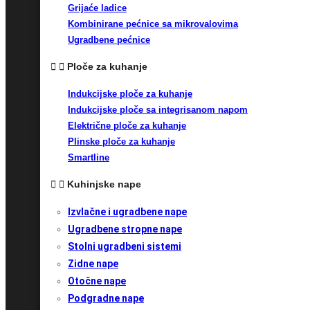
Grijaće ladice
Kombinirane pećnice sa mikrovalovima
Ugradbene pećnice
Ploče za kuhanje
Indukcijske ploče za kuhanje
Indukcijske ploče sa integrisanom napom
Električne ploče za kuhanje
Plinske ploče za kuhanje
Smartline
Kuhinjske nape
Izvlačne i ugradbene nape
Ugradbene stropne nape
Stolni ugradbeni sistemi
Zidne nape
Otočne nape
Podgradne nape