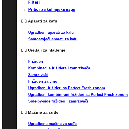
Filteri
Pribor za kuhinjske nape
Aparati za kafu
Ugradbeni aparati za kafu
Samostojeći aparati za kafu
Uređaji za hlađenje
Frižideri
Kombinacija frižidera i zamrzivača
Zamrzivači
Frižideri za vino
Ugradbeni frižideri sa Perfect Fresh zonom
Ugradbeni kombinirani frižideri sa Perfect Fresh zonom
Side-by-side frižideri i zamrzivači
Mašine za suđe
Ugradbene mašine za suđe