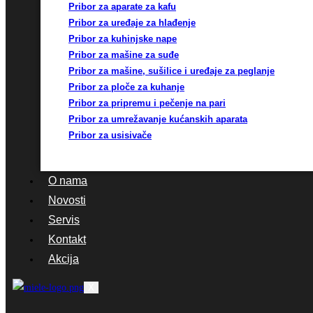
Pribor za aparate za kafu
Pribor za uređaje za hlađenje
Pribor za kuhinjske nape
Pribor za mašine za suđe
Pribor za mašine, sušilice i uređaje za peglanje
Pribor za ploče za kuhanje
Pribor za pripremu i pečenje na pari
Pribor za umrežavanje kućanskih aparata
Pribor za usisivače
O nama
Novosti
Servis
Kontakt
Akcija
X