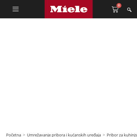
0
Pribor za kuhinjske nape
Početna
>
Umrežavanje pribora i kućanskih uređaja
>
Pribor za kuhinj