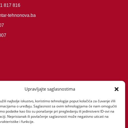
61 817 816
tar-tehnonova.ba
07
007
Upravljajte saglasnostima
žili najbolje iskustvo, koristimo tehnologije poput kolačića za čuvanje i/ili
ormacijama o uređaju. Saglasnost sa ovim tehnologijama će nam omogućiti
o podatke kao što su ponašanje pri pregledanju ili jedinstveni ID-ovi na
aciji. Nepristanak ili povlačenje saglasnosti može negativno uticati na
akteristike i funkcije.