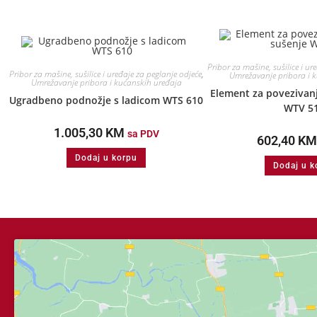
Pribor za mašine, sušilice i ur
Pribor za mašine, sušilice i uređaje za peglanje odjeće
,
Umrežavanje pribora i 
Umrežavanje pribora i kućanskih uređaja
Element za povezivanj
Ugradbeno podnožje s ladicom WTS 610
WTV 5
1.005,30
KM
sa PDV
602,40
KM
Dodaj u korpu
Dodaj u k