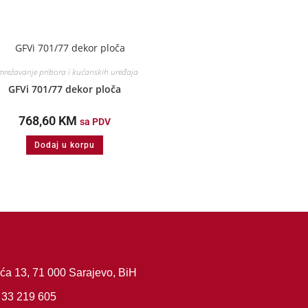
režavanje pribora i kućanskih uređaja
GFVi 701/77 dekor ploča
768,60
KM
sa PDV
Dodaj u korpu
ća 13, 71 000 Sarajevo, BiH
 33 219 605