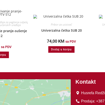
eđaje za peglanje odjeće
,
Pribor za usisivač
Um
kućanskih uređaja
Univerzalna četka SUB 20
e pranje-sušenje
12
74,00
KM
sa PDV
sa PDV
Dodaj u korpu
orpu
Kontakt
Husrefa Redži
Prodaja: +387