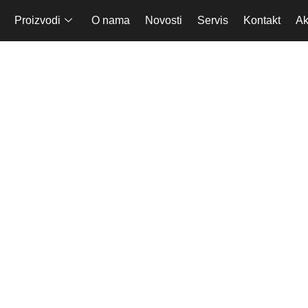
Proizvodi
O nama
Novosti
Servis
Kontakt
Ak
Pribor za usisi
kuć