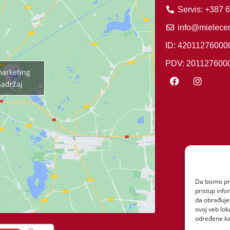
Servis: +387 
info@mielecen
ID: 42011276000
PDV: 201127600
 marketing
sadržaj
Da bismo pru
pristup inf
da obrađujem
ovoj veb lok
određene kar