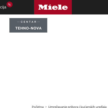
%
cija
vač
,
Umrežavanje pr
anskih uređaja
Početna
>
Umrežavanje pribora i kućanskih uređaja