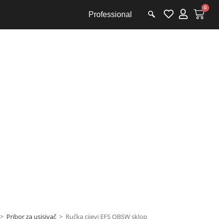
0
Professional
ibora i
>
Pribor za usisivač
>
Ručka cijevi EFS OBSW sklop