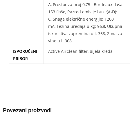
A, Prostor za broj 0,75 l Bordeaux flaša:
153 flaše, Razred emisije buke(A-D):
C, Snaga električne energije: 1200
mA, Težina uređaja u kg: 96,8, Ukupna
iskoristiva zapremina u l: 368, Zona za
vino u l: 368
ISPORUČENI
Active AirClean filter, Bijela kreda
PRIBOR
Povezani proizvodi