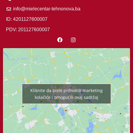
info@mielecentar-tehnonova.ba
ID: 4201127600007
PDV: 201127600007
Kliknite da biste prihvatili marketing
kolačiće i omogućili ovaj sadržaj