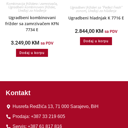
Kombinacija frižidera i zamrzivača
,
Ugradbeni kombinovani frižider
,
Ugradbeni frižideri sa "Perfect Fresh"
Uređaji za hlađenje
zonom
,
Uređaji za hlađenje
Ugradbeni kombinovani
Ugradbeni hladnjak K 7716 E
frižder sa zamrzivačem KFN
7734 E
2.844,00
KM
sa PDV
Dodaj u korpu
3.249,00
KM
sa PDV
Dodaj u korpu
Kontakt
Husrefa Redžića 13, 71 000 Sarajevo, BiH
Prodaja: +387 33 219 605
Servis: +387 61 817 816