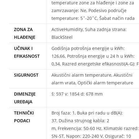
temperature zone za hlađenje i zone za
zamrzavanje: Ne, Podesivo područje
temperature: 5˚-20˚C, Šabat način rada
ZONA ZA
ActiveHumidity, Suha zadnja strana:
HLAĐENJE
BlackSteel
UČINAK I
Godišnja potrošnja energije u kWh:
EFIKASNOST
126,66, Potrošnja energije u 24 h u kWh:
0,34, Razred energetske efikasnosti(A-G): F
SIGURNOST
Akustični alarm temperature, Akustični
alarm vrata, Optički alarm temperature
DIMENZIJE
š: 597 v: 1854 d: 678 mm
UREĐAJA
TEHNIČKI
Broj faza: 1, Buka pri radu u dB(A):
PODACI
37, Dužina strujnog kabla: 2
m, Frekvencija: 50-60 Hz, Klimatski razred:
SN-ST, Napon: 220-240 V, Osigurač: 10