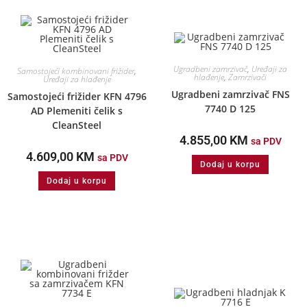
Ugradbeni zamrzivač
,
Uređaji za
Samostojeći kombinovani frižider
,
hlađenje
,
Zamrzivači
Uređaji za hlađenje
Ugradbeni zamrzivač FNS
Samostojeći frižider KFN 4796
7740 D 125
AD Plemeniti čelik s
CleanSteel
4.855,00
KM
sa PDV
4.609,00
KM
sa PDV
Dodaj u korpu
Dodaj u korpu