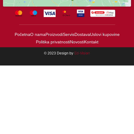
Početna
O nama
Proizvodi
Servis
Dostava
Uslovi kupovine
Politika privatnosti
Novosti
Kontakt
© 2023 Design by
Ed-Vision