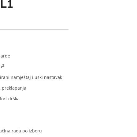
 L1
darde
3
na
irani namještaj i uski nastavak
z preklapanja
ort drška
ačina rada po izboru