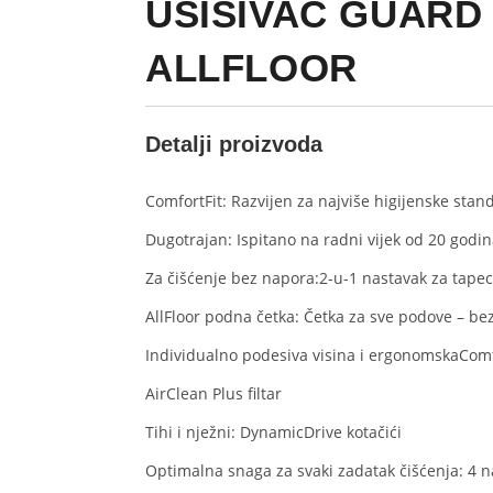
USISIVAČ GUARD
ALLFLOOR
Detalji proizvoda
ComfortFit: Razvijen za najviše higijenske stan
Dugotrajan: Ispitano na radni vijek od 20 godi
Za čišćenje bez napora:
2-u-1 nastavak za tapec
AllFloor podna četka
: Četka za sve podove – be
Individualno podesiva visina i ergonomska
Comf
AirClean Plus filtar
Tihi i nježni: DynamicDrive kotačići
Optimalna snaga za svaki zadatak čišćenja: 4 n