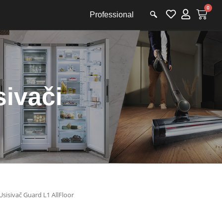
0
Professional
sivači
Usisivač Guard L1 AllFloor