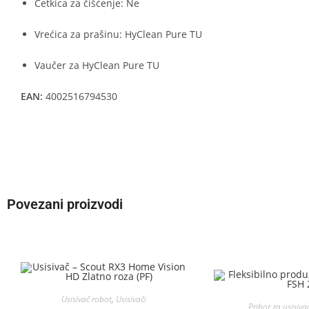
Četkica za čišćenje: Ne
Vrećica za prašinu: HyClean Pure TU
Vaučer za HyClean Pure TU
EAN:
4002516794530
Povezani proizvodi
Usisivač robot
,
Usisivači
Pribor za usisiva