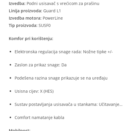
Izvedba:
Podni usisavač s vrećicom za prašinu
Linija proizvoda:
Guard L1
Izvedba motora:
PowerLine
Tip proizvoda:
SUSF0
Komfor pri korištenju:
Elektronska regulacija snage rada: Nožne tipke +/-
Zaslon za prikaz snage: Da
Podešena razina snage prikazuje se na uređaju
Usisna cijev: X (HES)
Sustav postavljanja usisavača u stankama: Učitavanje…
Comfort namatanje kabla
Mobilnost: