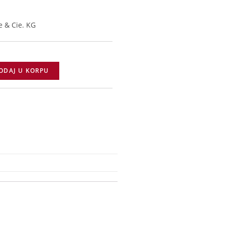
e & Cie. KG
ODAJ U KORPU