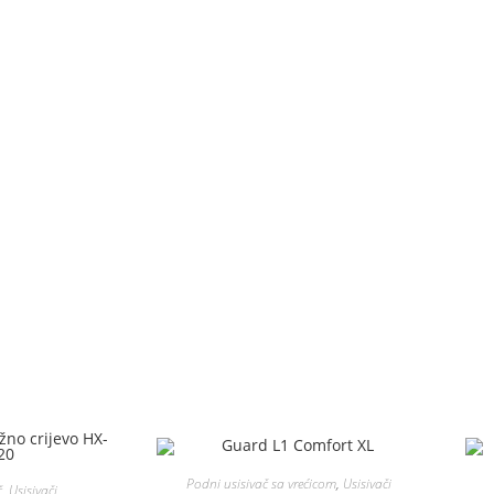
Podni usisivač sa vrećicom
,
Usisivači
č
,
Usisivači