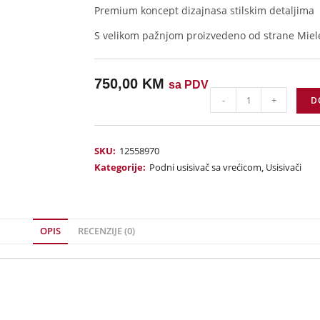
Premium koncept dizajna
sa stilskim detaljima
S velikom pažnjom proizvedeno od strane Miel
750,00
KM
sa PDV
-
+
D
SKU:
12558970
Kategorije:
Podni usisivač sa vrećicom
,
Usisivači
OPIS
RECENZIJE (0)