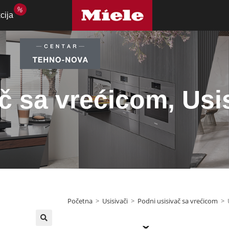
%
cija
č sa vrećicom
,
Usi
Početna
>
Usisivači
>
Podni usisivač sa vrećicom
>