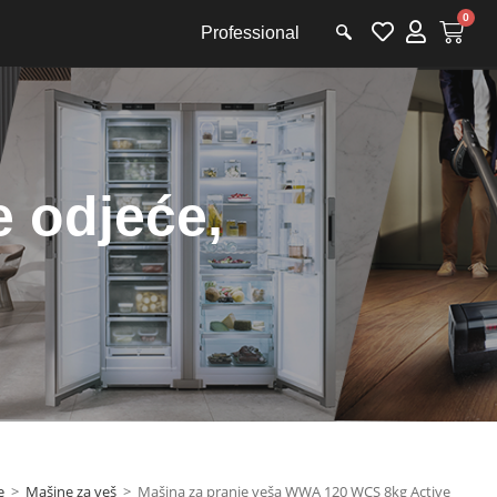
0
Professional
e odjeće
,
e
>
Mašine za veš
>
Mašina za pranje veša WWA 120 WCS 8kg Active