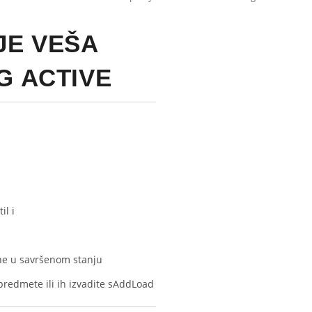
JE VEŠA
G ACTIVE
il i
ane u savršenom stanju
edmete ili ih izvadite s
AddLoad