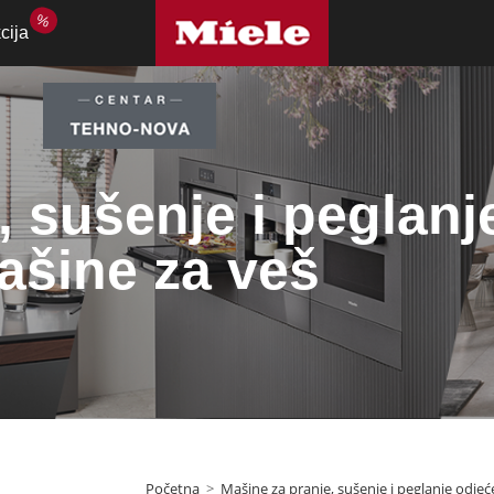
%
cija
, sušenje i peglanj
ašine za veš
Početna
>
Mašine za pranje, sušenje i peglanje odjeć