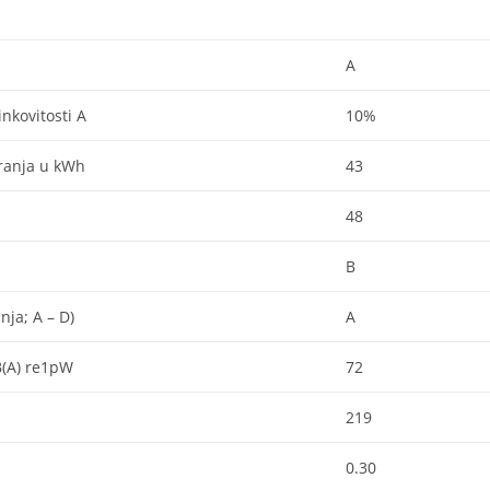
A
inkovitosti A
10%
pranja u kWh
43
48
B
nja; A – D)
A
B(A) re1pW
72
219
0.30