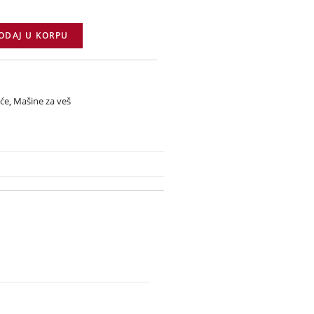
ODAJ U KORPU
eće
,
Mašine za veš