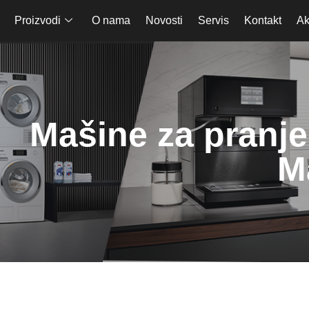
Proizvodi
O nama
Novosti
Servis
Kontakt
Ak
Mašine za pranje
M