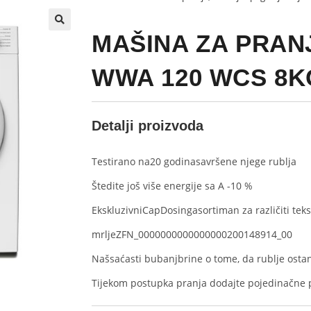
MAŠINA ZA PRAN
WWA 120 WCS 8K
Detalji proizvoda
Testirano na
20 godina
savršene njege rublja
Štedite još više energije sa A -10 %
Ekskluzivni
CapDosing
asortiman za različiti tekst
mrlje
ZFN_0000000000000000200148914_00
Naš
saćasti bubanj
brine o tome, da rublje ost
Tijekom postupka pranja dodajte pojedinačne pr