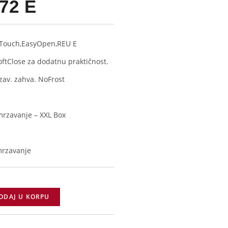
72 E
orTouch,EasyOpen,REU E
oftClose za dodatnu praktičnost.
zav. zahva. NoFrost
mrzavanje – XXL Box
mrzavanje
ODAJ U KORPU