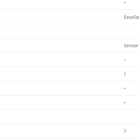
•
EasyOp
Sensor
•
1
•
•
7