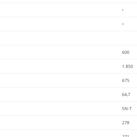
•
•
600
1.850
675
64,7
SN-T
278
271