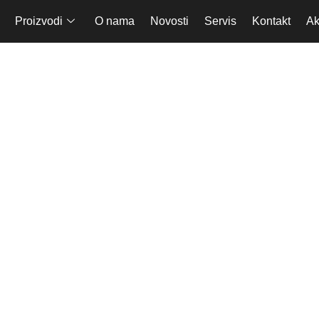
Proizvodi
O nama
Novosti
Servis
Kontakt
Ak
Samostojeći