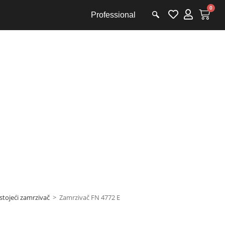
0
Professional
vači
tojeći zamrzivač
>
Zamrzivač FN 4772 E