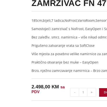
ZAMRZIVAČ FN 47
185cm,bijeli,7 ladica,NoFrost,VarioRoom,Sens
Samostojeći zamrzivač s NoFrost, EasyOpen i S
Bez zaleđiv. smrz. namirnica – više nikad odmr
Prigušeno zatvaranje vrata sa SoftClose
Više mjesta za posebno velike namirnice za za
Praktično otvaranje bez muke – EasyOpen
Brzo, nježno zamrzavanje namirnica – Brzo za
2.498,00
KM
sa
PDV
-
+
D