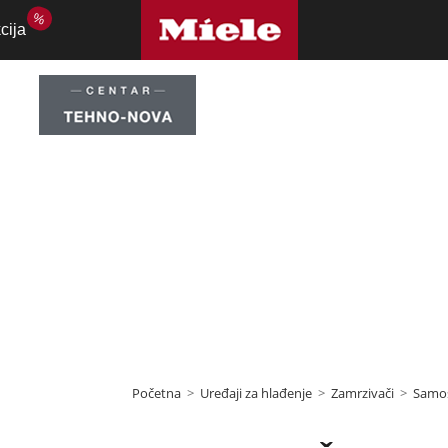
%
cija
 zamrzivač
,
Zamrzi
Početna
>
Uređaji za hlađenje
>
Zamrzivači
>
Samos