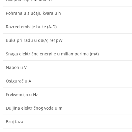
Pohrana u slučaju kvara u h
Razred emisije buke (A-D)
Buka pri radu u dB(A) re1pW
Snaga električne energije u miliamperima (mA)
Napon u V
Osigurač u A
Frekvencija u Hz
Duljina električnog voda u m
Broj faza