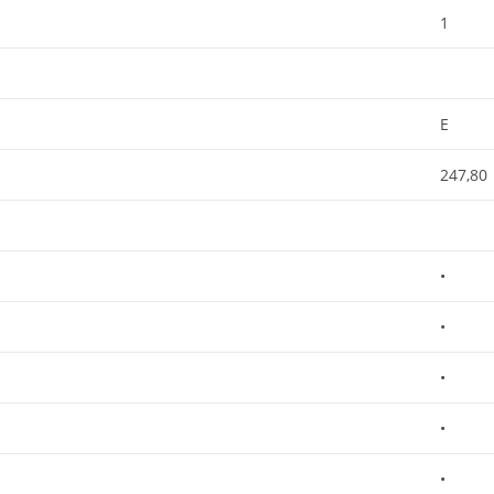
1
E
247,80
•
•
•
•
•