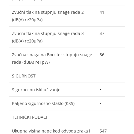
Zvučni tlak na stupnju snage rada 2
41
(dB(A) re20µPa)
Zvučni tlak na stupnju snage rada 3
47
(dB(A) re20µPa)
Zvučna snaga na Booster stupnju snage
56
rada (dB(A) re1pW)
SIGURNOST
Sigurnosno isključivanje
•
Kaljeno sigurnosno staklo (KSS)
•
TEHNIČKI PODACI
Ukupna visina nape kod odvoda zraka i
547