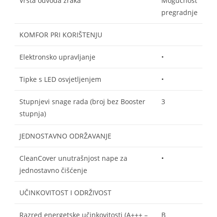
Vrsta odvoda zraka
Mogućnost
pregradnje
KOMFOR PRI KORIŠTENJU
Elektronsko upravljanje
•
Tipke s LED osvjetljenjem
•
Stupnjevi snage rada (broj bez Booster
3
stupnja)
JEDNOSTAVNO ODRŽAVANJE
CleanCover unutrašnjost nape za
•
jednostavno čišćenje
UČINKOVITOST I ODRŽIVOST
Razred energetske učinkovitosti (A+++ –
B