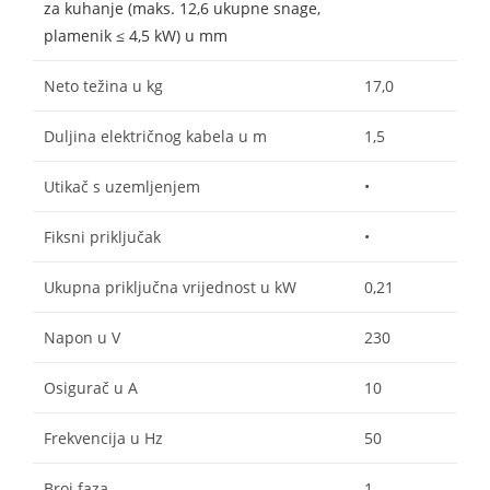
za kuhanje (maks. 12,6 ukupne snage,
plamenik ≤ 4,5 kW) u mm
Neto težina u kg
17,0
Duljina električnog kabela u m
1,5
Utikač s uzemljenjem
•
Fiksni priključak
•
Ukupna priključna vrijednost u kW
0,21
Napon u V
230
Osigurač u A
10
Frekvencija u Hz
50
Broj faza
1