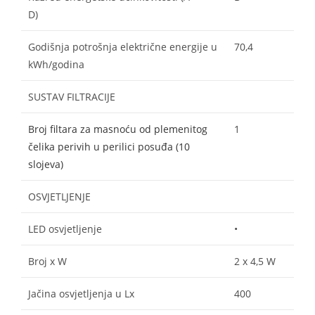
D)
Godišnja potrošnja električne energije u
70,4
kWh/godina
SUSTAV FILTRACIJE
Broj filtara za masnoću od plemenitog
1
čelika perivih u perilici posuđa (10
slojeva)
OSVJETLJENJE
LED osvjetljenje
•
Broj x W
2 x 4,5 W
Jačina osvjetljenja u Lx
400