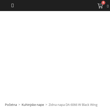
0
Kuhinjske nape
Početna
>
Kuhinjske nape
>
Zidna napa DA 6066 W Black Wing