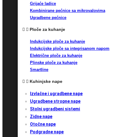
Grijaće ladice
Kombinirane pećnice sa mikrovalovima
Ugradbene pećnice
Ploče za kuhanje
Indukcijske ploče za kuhanje
Indukcijske ploče sa integrisanom napom
Električne ploče za kuhanje
Plinske ploče za kuhanje
Smartline
Kuhinjske nape
Izvlačne i ugradbene nape
Ugradbene stropne nape
Stolni ugradbeni sistemi
Zidne nape
Otočne nape
Podgradne nape