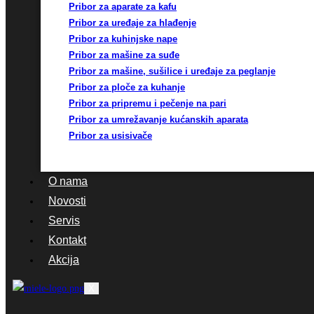
Pribor za aparate za kafu
Pribor za uređaje za hlađenje
Pribor za kuhinjske nape
Pribor za mašine za suđe
Pribor za mašine, sušilice i uređaje za peglanje
Pribor za ploče za kuhanje
Pribor za pripremu i pečenje na pari
Pribor za umrežavanje kućanskih aparata
Pribor za usisivače
O nama
Novosti
Servis
Kontakt
Akcija
X