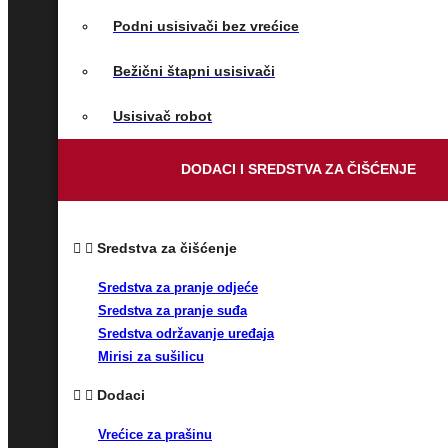
Podni usisivači bez vrećice
Bežični štapni usisivači
Usisivač robot
DODACI I SREDSTVA ZA ČIŠĆENJE
Sredstva za čišćenje
Sredstva za pranje odjeće
Sredstva za pranje suđa
Sredstva održavanje uređaja
Mirisi za sušilicu
Dodaci
Vrećice za prašinu