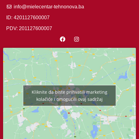
info@mielecentar-tehnonova.ba
ID: 4201127600007
PDV: 201127600007
Kliknite da biste prihvatili marketing
kolačiće i omogućili ovaj sadržaj