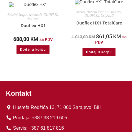
Akcija
,
Bežični štapni usisivači
,
Bežični štapni usisivači
,
DUOFLEX
,
DUOFLEX
,
Usisivači
Usisivači
Duoflex HX1 TotalCare
Duoflex HX1
861,05
KM
1.013,00
KM
sa
688,00
KM
sa PDV
PDV
Dodaj u korpu
Dodaj u korpu
Kontakt
Husrefa Redžića 13, 71 000 Sarajevo, BiH
Prodaja: +387 33 219 605
Servis: +387 61 817 816