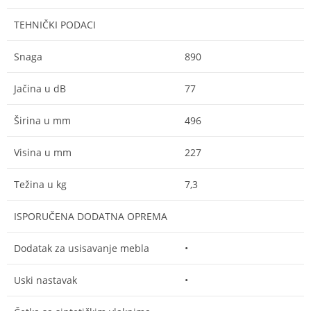
TEHNIČKI PODACI
Snaga
890
Jačina u dB
77
Širina u mm
496
Visina u mm
227
Težina u kg
7,3
ISPORUČENA DODATNA OPREMA
Dodatak za usisavanje mebla
•
Uski nastavak
•