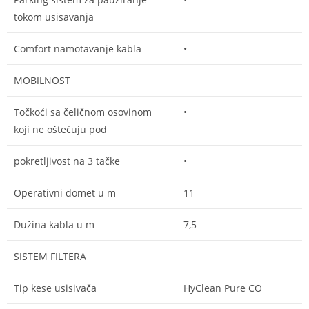
tokom usisavanja
Comfort namotavanje kabla
•
MOBILNOST
Točkoći sa čeličnom osovinom
•
koji ne oštećuju pod
pokretljivost na 3 tačke
•
Operativni domet u m
11
Dužina kabla u m
7,5
SISTEM FILTERA
Tip kese usisivača
HyClean Pure CO