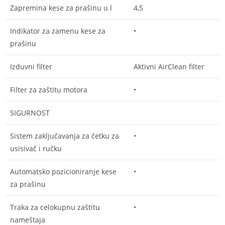
Zapremina kese za prašinu u l
4,5
Indikator za zamenu kese za
•
prašinu
Izduvni filter
Aktivni AirClean filter
Filter za zaštitu motora
•
SIGURNOST
Sistem zaključavanja za četku za
•
usisivač i ručku
Automatsko pozicioniranje kese
•
za prašinu
Traka za celokupnu zaštitu
•
nameštaja