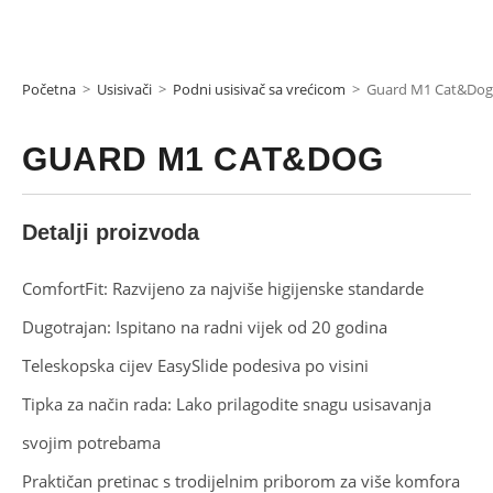
Početna
>
Usisivači
>
Podni usisivač sa vrećicom
>
Guard M1 Cat&Dog
GUARD M1 CAT&DOG
Detalji proizvoda
ComfortFit
: Razvijeno za najviše higijenske standarde
Dugotrajan: Ispitano na radni vijek od 20 godina
Teleskopska cijev EasySlide podesiva po visini
Tipka za način rada
: Lako prilagodite snagu usisavanja
svojim potrebama
Praktičan pretinac s trodijelnim priborom za više komfora