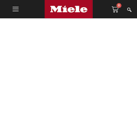
0
Podni usisivač sa
vrećicom
,
Usisivači