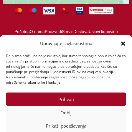
Početna
O nama
Proizvodi
Servis
Dostava
Uslovi kupovine
Politika privatnosti
Novosti
Kontakt
Upravljajte saglasnostima
© 2023 Design by
Ed-Vision
Da bismo pružili najbolje iskustvo, koristimo tehnologije poput kolačića za
čuvanje i/ili pristup informacijama o uređaju. Saglasnost sa ovim
tehnologijama će nam omogućiti da obrađujemo podatke kao što su
ponašanje pri pregledanju ili jedinstveni ID-ovi na ovoj veb lokaciji.
Nepristanak ili povlačenje saglasnosti može negativno uticati na
određene karakteristike i funkcije.
Prihvati
Odbij
Prikaži podešavanja