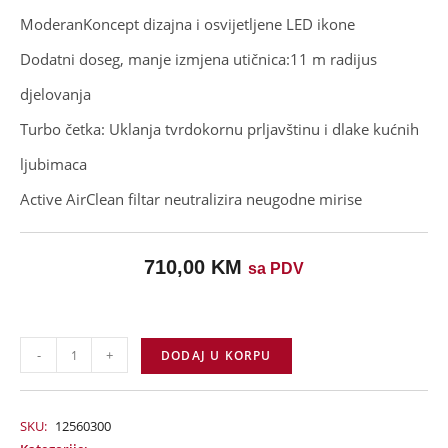
Moderan
Koncept dizajna
i osvijetljene LED ikone
Dodatni doseg, manje izmjena utičnica:
11 m radijus
djelovanja
Turbo četka
: Uklanja tvrdokornu prljavštinu i dlake kućnih
ljubimaca
Active AirClean filtar neutralizira neugodne mirise
710,00
KM
sa PDV
-
+
DODAJ U KORPU
SKU:
12560300