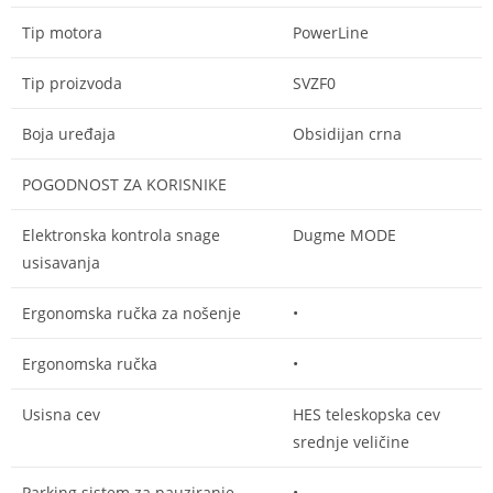
Tip motora
PowerLine
Tip proizvoda
SVZF0
Boja uređaja
Obsidijan crna
POGODNOST ZA KORISNIKE
Elektronska kontrola snage
Dugme MODE
usisavanja
Ergonomska ručka za nošenje
•
Ergonomska ručka
•
Usisna cev
HES teleskopska cev
srednje veličine
Parking sistem za pauziranje
•