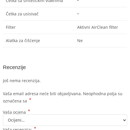
Četka sa sintetičkim vlaknima
•
Četka za usisivač
•
Filter
Aktivni AirClean filter
Alatka za čišćenje
Ne
Recenzije
Još nema recenzija.
Vaša email adresa neće biti objavljivana.
Neophodna polja su
*
označena sa
*
Vaša ocjena
*
Vaša recenzija: