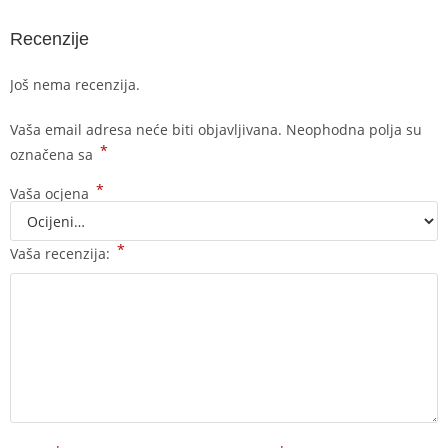
Recenzije
Još nema recenzija.
Vaša email adresa neće biti objavljivana.
Neophodna polja su
*
označena sa
*
Vaša ocjena
*
Vaša recenzija: