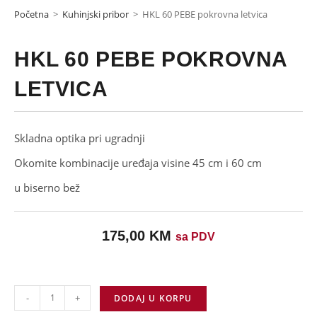
Početna
>
Kuhinjski pribor
>
HKL 60 PEBE pokrovna letvica
HKL 60 PEBE POKROVNA
LETVICA
Skladna optika pri ugradnji
Okomite kombinacije uređaja visine 45 cm i 60 cm
u biserno bež
175,00
KM
sa PDV
-
+
DODAJ U KORPU