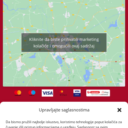
Kliknite da biste prihvatili marketing
kolačiće i omogućili ovaj sadržaj
Upravljajte saglasnostima
Početna
O nama
Proizvodi
Servis
Dostava
Uslovi kupovine
Politika privatnosti
Novosti
Kontakt
Da bismo pružili najbolje iskustvo, koristimo tehnologije poput kolačića za
čuvanje i/ili pristup informacijama o uređaju. Saglasnost sa ovim