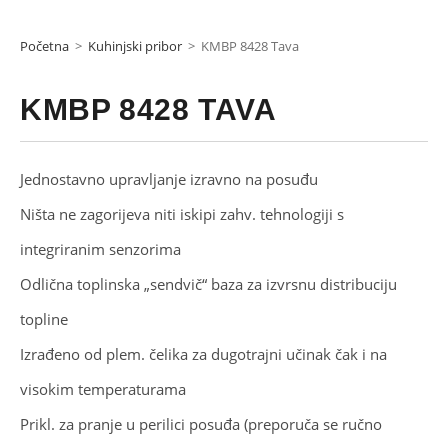
Početna
>
Kuhinjski pribor
>
KMBP 8428 Tava
KMBP 8428 TAVA
Jednostavno upravljanje izravno na posuđu
Ništa ne zagorijeva niti iskipi zahv. tehnologiji s
integriranim senzorima
Odlična toplinska „sendvič“ baza za izvrsnu distribuciju
topline
Izrađeno od plem. čelika za dugotrajni učinak čak i na
visokim temperaturama
Prikl. za pranje u perilici posuđa (preporuča se ručno