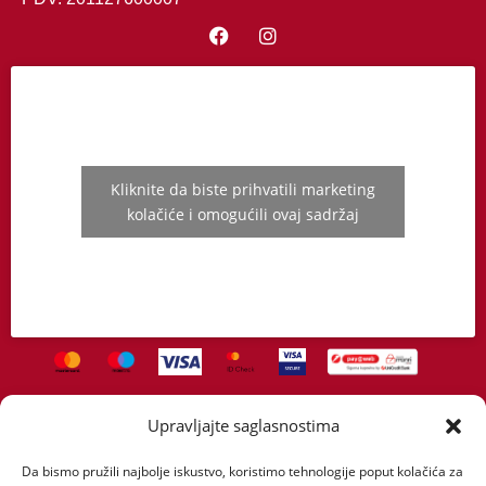
Kliknite da biste prihvatili marketing
kolačiće i omogućili ovaj sadržaj
Upravljajte saglasnostima
Početna
O nama
Proizvodi
Servis
Dostava
Uslovi kupovine
Politika privatnosti
Novosti
Kontakt
Da bismo pružili najbolje iskustvo, koristimo tehnologije poput kolačića za