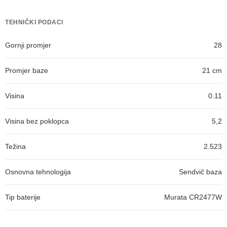
TEHNIČKI PODACI
Gornji promjer
28
Promjer baze
21 cm
Visina
0.11
Visina bez poklopca
5,2
Težina
2.523
Osnovna tehnologija
Sendvič baza
Tip baterije
Murata CR2477W