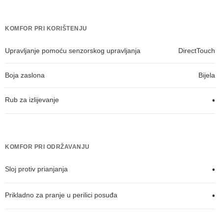
KOMFOR PRI KORIŠTENJU
Upravljanje pomoću senzorskog upravljanja
DirectTouch
Boja zaslona
Bijela
Rub za izlijevanje
•
KOMFOR PRI ODRŽAVANJU
Sloj protiv prianjanja
•
Prikladno za pranje u perilici posuđa
•