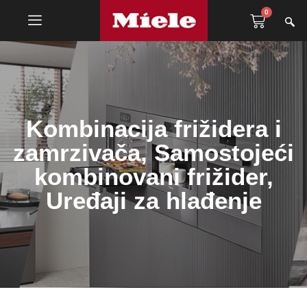
0
Kombinacija frižidera i
zamrzivača
,
Samostojeći
kombinovani frižider
,
Uređaji za hlađenje