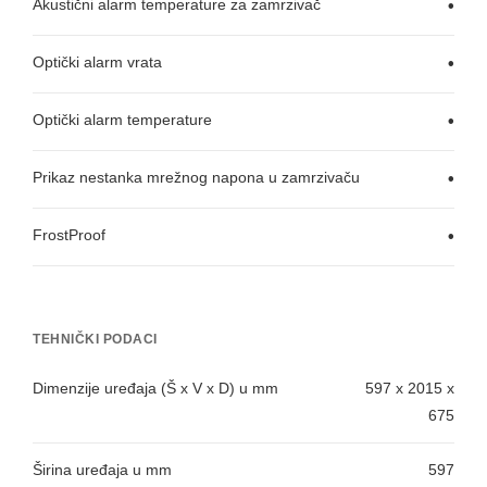
Akustični alarm temperature za zamrzivač
•
Optički alarm vrata
•
Optički alarm temperature
•
Prikaz nestanka mrežnog napona u zamrzivaču
•
FrostProof
•
TEHNIČKI PODACI
Dimenzije uređaja (Š x V x D) u mm
597 x 2015 x
675
Širina uređaja u mm
597