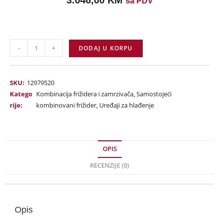
3.046,00
KM
sa PDV
-
+
DODAJ U KORPU
SKU:
12979520
Katego
Kombinacija frižidera i zamrzivača
,
Samostojeći
rije:
kombinovani frižider
,
Uređaji za hlađenje
OPIS
RECENZIJE (0)
Opis