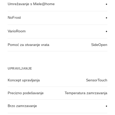
Umrežavanje s Miele@home
•
NoFrost
•
VarioRoom
•
Pomoć za otvaranje vrata
SideOpen
UPRAVLJANJE
Koncept upravljanja
SensorTouch
Precizno podešavanje
Temperatura zamrzavanja
Brzo zamrzavanje
•