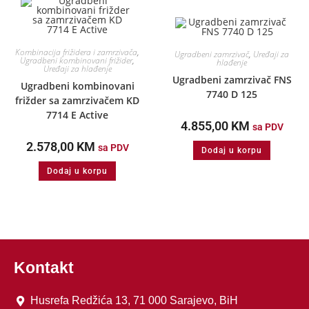
Kombinacija frižidera i zamrzivača
,
Ugradbeni zamrzivač
,
Uređaji za
Ugradbeni kombinovani frižider
,
hlađenje
Uređaji za hlađenje
Ugradbeni zamrzivač FNS
Ugradbeni kombinovani
7740 D 125
frižder sa zamrzivačem KD
7714 E Active
4.855,00
KM
sa PDV
2.578,00
KM
sa PDV
Dodaj u korpu
Dodaj u korpu
Kontakt
Husrefa Redžića 13, 71 000 Sarajevo, BiH