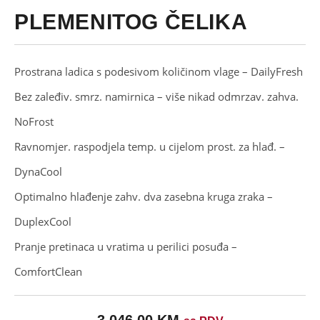
PLEMENITOG ČELIKA
Prostrana ladica s podesivom količinom vlage –
DailyFresh
Bez zaleđiv. smrz. namirnica – više nikad odmrzav. zahva.
NoFrost
Ravnomjer. raspodjela temp. u cijelom prost. za hlađ. –
DynaCool
Optimalno hlađenje zahv. dva zasebna kruga zraka –
DuplexCool
Pranje pretinaca u vratima u perilici posuđa –
ComfortClean