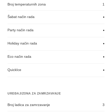
Broj temperaturnih zona
1
Šabat način rada
•
Party način rada
•
Holiday način rada
•
Eco način rada
•
QuickIce
•
UREĐAJ/ZONA ZA ZAMRZAVANJE
Broj ladica za zamrzavanje
3