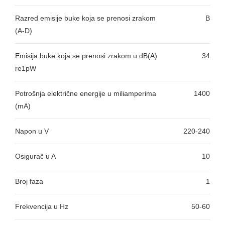
Razred emisije buke koja se prenosi zrakom
B
(A-D)
Emisija buke koja se prenosi zrakom u dB(A)
34
re1pW
Potrošnja električne energije u miliamperima
1400
(mA)
Napon u V
220-240
Osigurač u A
10
Broj faza
1
Frekvencija u Hz
50-60