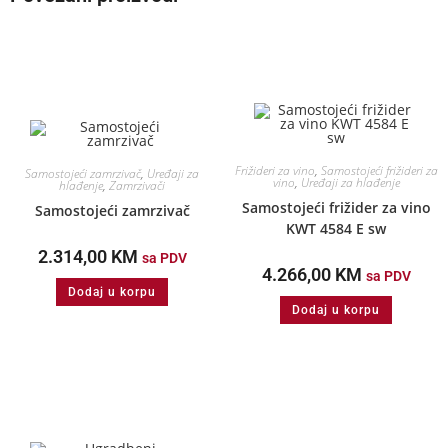
Frižideri za vino
,
Samostojeći frižideri za
Samostojeći zamrzivač
,
Uređaji za
vino
,
Uređaji za hlađenje
hlađenje
,
Zamrzivači
Samostojeći frižider za vino
Samostojeći zamrzivač
KWT 4584 E sw
2.314,00
KM
sa PDV
4.266,00
KM
sa PDV
Dodaj u korpu
Dodaj u korpu