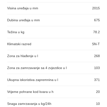
Visina uređaja u mm
2015
Dubina uređaja u mm
675
Težina u kg
78.2
Klimatski razred
SN-T
Zona za hlađenje u l
268
Zona za zamrzavanje sa 4 zvjezdice u l
103
Ukupna iskoristiva zapremnina u l
371
Vrijeme pohrane kod kvara u h
20
Snaga zamrzavanja u kg/24h
10