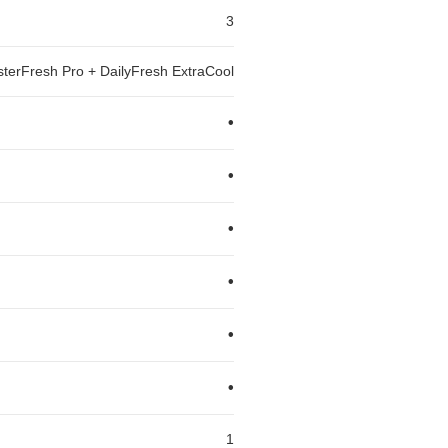
3
terFresh Pro + DailyFresh ExtraCool
•
•
•
•
•
•
1