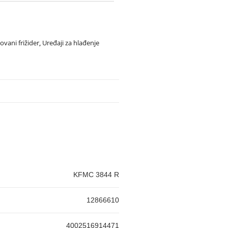
vani frižider
,
Uređaji za hlađenje
KFMC 3844 R
12866610
4002516914471