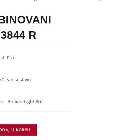
BINOVANI
3844 R
sh Pro
irClean sustavu
ma –
BrilliantLight Pro
ODAJ U KORPU