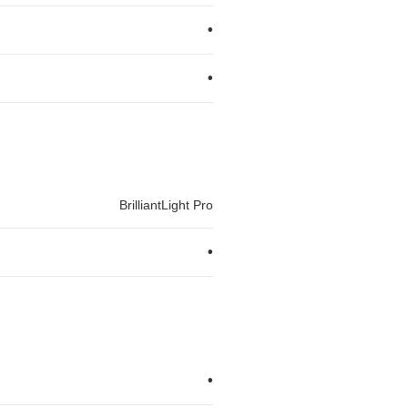
•
•
BrilliantLight Pro
•
•