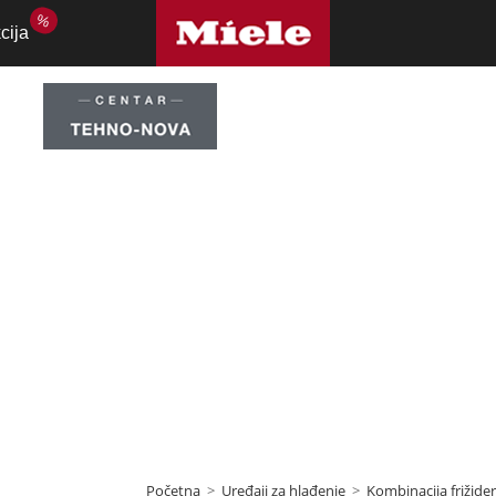
%
cija
dera i zamrzivača
,
U
ižider
,
Uređaji za h
Početna
>
Uređaji za hlađenje
>
Kombinacija frižide