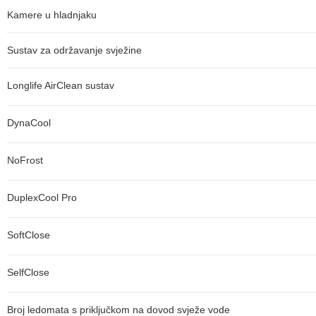
Kamere u hladnjaku
Sustav za održavanje svježine
Longlife AirClean sustav
DynaCool
NoFrost
DuplexCool Pro
SoftClose
SelfClose
Broj ledomata s priključkom na dovod svježe vode