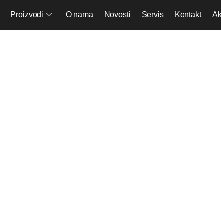
Proizvodi
O nama
Novosti
Servis
Kontakt
Ak
Kombinacija friži
kombinovani fr