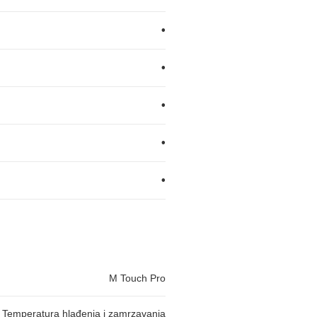
•
•
•
•
•
M Touch Pro
Temperatura hlađenja i zamrzavanja