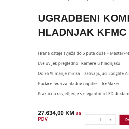
UGRADBENI KOM
HLADNJAK KFMC 
Hrana ostaje svježa do 5 puta duže –
MasterFre
Eve uvijek pregledno –
Kamere u hladnjaku
Do 95 % manje mirisa – zahvaljujući
Longlife A
Kockice leda za hladne napitke –
IceMaker
Praktično osvjetljenje s elegantnim LED dioda
27.634,00
KM
sa
PDV
-
+
D